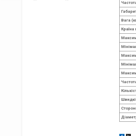
Частота
Габарит
Вага (к
Країна
Максим
Мініма
Максим
Мініма
Максим
Частот
Кількіс
Швидкі
Сторон
Діамет