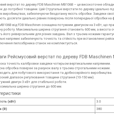
вий верстат по дереву FDB Maschinen MB106B – це високоточне обладна
к до потрібної товщини. Цей Стругальні верстати по дереву ідеально пі
х виробництвах, забезпечуючи бездоганну якість обробки. Завдяки свої
ть досягати ідеально рівних поверхонь після попередньої обробки на 
B106B від FDB Maschinen оснащена потужним двигуном на 3 кВт, що прац
у роботу. Максимальна ширина стругання становить 600 мм, а висота об
ь його універсальним для різних завдань. Вал з трьома ножами гаранту
ьні напрямні забезпечують точність та стійкість при встановленні рейс
лючення пилозбірника станок не комплектується.
аги Рейсмусовий верстат по дереву FDB Maschinen M
ока точність калібровки завдяки чотирьом вертикальним напрямним.
сна обробка поверхні за рахунок валу з трьома строгальними ножами.
ходить для побутового використання та дрібносерійного виробництва.
окий діапазон регулювання товщини стругання (10-150 мм).
ужний двигун 3 кВт для стабільної роботи.
симальна ширина стругання до 600 мм.
теристики
сть (кВт)
3.0
 (В)
380