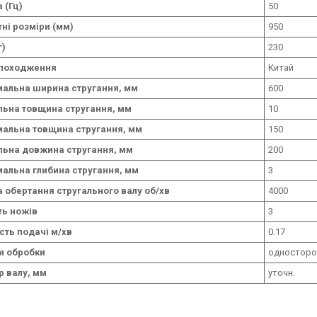
 (Гц)
50
ні розміри (мм)
950
г)
230
 походження
Китай
альна ширина стругання, мм
600
льна товщина стругання, мм
10
альна товщина стругання, мм
150
льна довжина стругання, мм
200
альна глибина стругання, мм
3
а обертання стругального валу об/хв
4000
ть ножів
3
сть подачі м/хв
0.17
и обробки
односторо
р валу, мм
уточн.