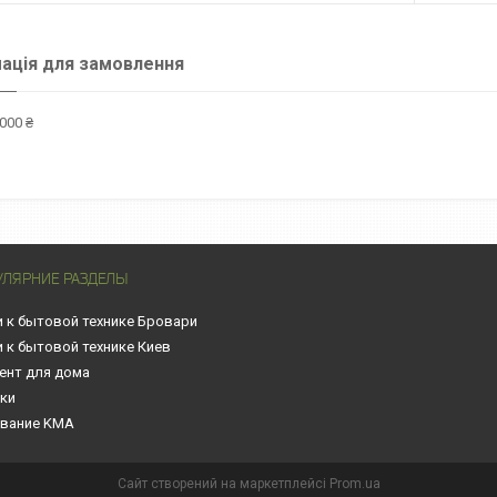
ація для замовлення
000 ₴
УЛЯРНИЕ РАЗДЕЛЫ
и к бытовой технике Бровари
и к бытовой технике Киев
ент для дома
нки
вание KMA
Сайт створений на маркетплейсі
Prom.ua