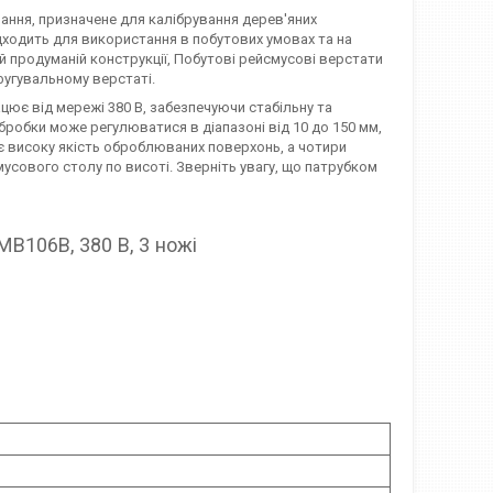
ння, призначене для калібрування дерев'яних
дходить для використання в побутових умовах та на
й продуманій конструкції, Побутові рейсмусові верстати
фугувальному верстаті.
ює від мережі 380 В, забезпечуючи стабільну та
робки може регулюватися в діапазоні від 10 до 150 мм,
є високу якість оброблюваних поверхонь, а чотири
мусового столу по висоті. Зверніть увагу, що патрубком
B106B, 380 В, 3 ножі