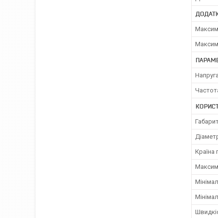
ДОДАТ
Максим
Максим
ПАРАМ
Напруг
Частот
КОРИС
Габарит
Діаметр
Країна
Максим
Мініма
Мінімал
Швидкіс