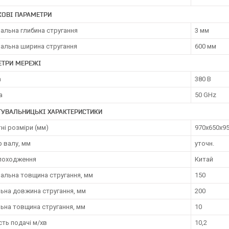
КОВІ ПАРАМЕТРИ
альна глибина стругання
3 мм
альна ширина стругання
600 мм
ЕТРИ МЕРЕЖІ
а
380 В
а
50 GHz
ТУВАЛЬНИЦЬКІ ХАРАКТЕРИСТИКИ
ні розміри (мм)
970х650х9
 валу, мм
уточн.
 походження
Китай
альна товщина стругання, мм
150
льна довжина стругання, мм
200
ьна товщина стругання, мм
10
ть подачі м/хв
10,2