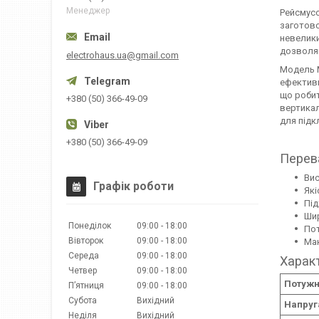
Менеджер
Рейсмусо
заготово
невелики
дозволяю
electrohaus.ua@gmail.com
Модель M
ефективн
що робит
+380 (50) 366-49-09
вертикал
для підк
+380 (50) 366-49-09
Перев
Вис
Графік роботи
Які
Під
Шир
Понеділок
09:00
18:00
Пот
Вівторок
09:00
18:00
Мак
Середа
09:00
18:00
Харак
Четвер
09:00
18:00
Потужні
Пʼятниця
09:00
18:00
Субота
Вихідний
Напруга
Неділя
Вихідний