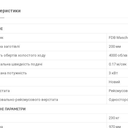
еристики
НІ
ик
FDB Masch
а заготівлі
200 мм
ть обертів холостого ходу
4000 об/хв
альна швидкість подачі
0.17 м/сек
ана потужність
3 кВт
Новий
рстата
Рейсмусов
говально-рейсмусового верстата
Односторо
НІ ПАРАМЕТРИ
230 кг
на
970 мм