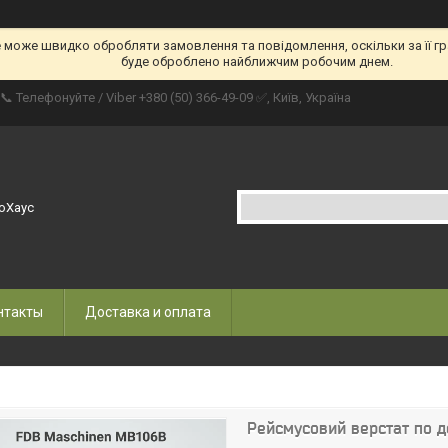
е може швидко обробляти замовлення та повідомлення, оскільки за її гр
буде оброблено найближчим робочим днем.
📞 Телефонуйте / Viber +380 (50) 366-49-09 ✅, Київ, Україна
оХаус
нтакты
Доставка и оплата
Рейсмусовий верстат по д