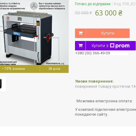
Готово до відправки
Код:
FDB_82
63 000 ₴
69 900 ₴
Купити
Купити з
+380 (50) 366-49-09
–10%
28 днів
повернення товару протягом 14
У компанії підключені електронн
покидаючи сайту.