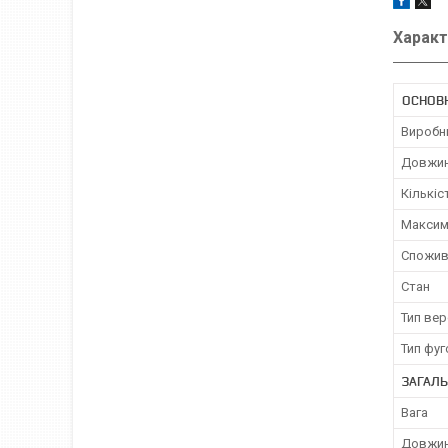
Характ
ОСНОВ
Виробн
Довжин
Кількіс
Максим
Спожив
Стан
Тип ве
Тип фу
ЗАГАЛЬ
Вага
Довжи