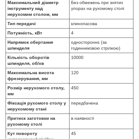
Максимальний діаметр
Без обмежень при знятих
інструменту над
упорах на рухомому столі
нерухомим столом, мм
Тип передачі
клинопасова
Потужність, кВт
4
Напрямок обертання
одностороннє (за
шпинделя
годинниковою стрілкою)
Кількість оборотів
10000
шпинделя, об/хв
Максимальна висота
120
фрезерування, мм
Розмір нерухомого столу,
450
мм
Фіксація рухомого столу у
передбачена
нерухомому стані
Притиск заготовки на
в наявності
рухомому столі
Кут повороту
45