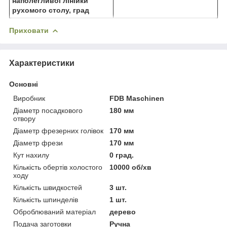
наполегливої лінійки
рухомого столу, град
Приховати
Характеристики
Основні
Виробник
FDB Maschinen
Діаметр посадкового
180 мм
отвору
Діаметр фрезерних голівок
170 мм
Діаметр фрези
170 мм
Кут нахилу
0 град.
Кількість обертів холостого
10000 об/хв
ходу
Кількість швидкостей
3 шт.
Кількість шпинделів
1 шт.
Оброблюваний матеріал
дерево
Подача заготовки
Ручна