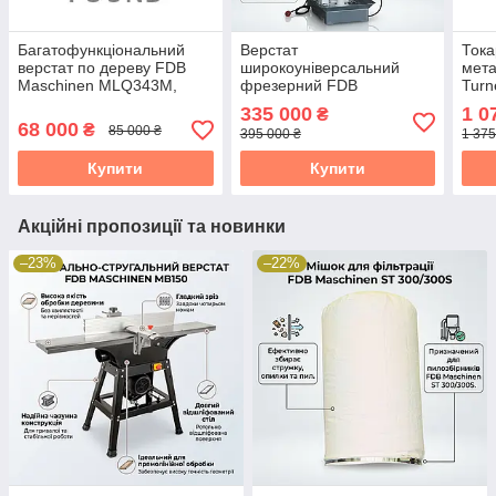
Багатофункціональний
Верстат
Тока
верстат по дереву FDB
широкоуніверсальний
мета
Maschinen MLQ343М,
фрезерний FDB
Turn
потужність 2.2 кВт, 5
Maschinen TMM110W,
УЦІ
335 000
1 0
₴
операцій
380В, 850 кг
68 000
₴
85 000 ₴
395 000 ₴
1 375
Купити
Купити
Акційні пропозиції та новинки
–23%
–22%