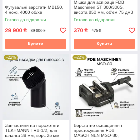
Мішки для аспірації FDB
Фугувальні верстати MB150,
Maschinen ST 300/300S,
4 ножі, 4000 об/хв
висота 850 мм, об'єм 75 дм3
Готово до відправки
Готово до відправки
29 900
370
₴
₴
39 000 ₴
475 ₴
Купити
Купити
–22%
–22%
Запчастини на порохотяги,
Верстатне оснащення і
TEKHMANN TRB-1/2, для
пристосування FDB
шланга 38 мм, ворс 25 мм
MASCHINEN MSO-80,