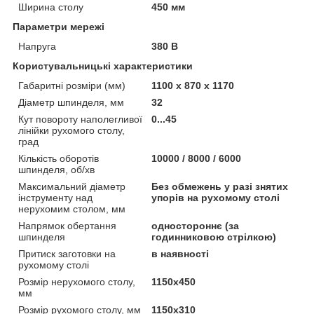
Ширина столу
450 мм
Параметри мережі
Напруга
380 В
Користувальницькі характеристики
Габаритні розміри (мм)
1100 х 870 х 1170
Діаметр шпинделя, мм
32
Кут повороту наполегливої
0...45
лінійки рухомого столу,
град
Кількість оборотів
10000 / 8000 / 6000
шпинделя, об/хв
Максимальний діаметр
Без обмежень у разі знятих
інструменту над
упорів на рухомому столі
нерухомим столом, мм
Напрямок обертання
одностороннє (за
шпинделя
годинниковою стрілкою)
Притиск заготовки на
в наявності
рухомому столі
Розмір нерухомого столу,
1150x450
мм
Розмір рухомого столу, мм
1150x310