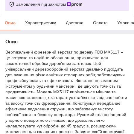
Замовлення під захистом
Опис
Характеристики
Доставка
Оплата
Умови п
Опис
Вертикальний фрезерний верстат по дереву FDB MX5117 –
це потужне та надійне обладнання, призначене для
високоточної обробки дерев'яних заготовок. Цей
універсальний деревообробний верстат ідеально підходить
для виконання різноманітних столярних робіт, забезпечуючи
професійну якість та ефективність. Він стане незамінним
інструментом у будь-якій майстерні, де цінують точність та
продуктивність. Модель MX5117 вирізняється міцною та
масивною станиною, яка гарантує стабільність під час роботи
та високу точність фрезерування. Конструкція передбачає
ефективне видалення стружки, що забезпечує чистоту
робочої зони та безпеку оператора. Рухомий стіл оснащений
упорною поворотною лінійкою, що дозволяє легко
налаштовувати кут обробки до 45 градусів, розширюючи
можливості для складних проектів. Завдяки своїй конструкції,