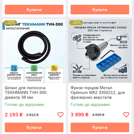
Купити
Купити
–22%
–22%
Шланг для пилососа
Фрези торцеві Метал
TEKHMANN TVH-300,
Optimum МК2 3350212, для
діаметр 38 мм
фрезерних верстатів
Готово до відправки
Готово до відправки
2 193
3 899
₴
₴
2 812 ₴
4 999 ₴
Купити
Купити