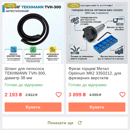
–22%
–22%
Шланг для пилососа
Фрези торцеві Метал
TEKHMANN TVH-300,
Optimum МК2 3350212, для
діаметр 38 мм
фрезерних верстатів
Готово до відправки
Готово до відправки
2 193
3 899
₴
₴
2 812 ₴
4 999 ₴
Купити
Купити
Показати ще