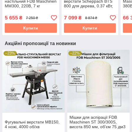
настільний FDB Maschinen
верстати Scheppach BTS
Masc
MM300, 220В, 7 кг
800 для дерева, 0.37 кВт,
380В
стіл 215х145 мм
5 655
7 099
66 
₴
₴
7 250 ₴
8 874 ₴
Купити
Купити
Акційні пропозиції та новинки
–23%
–22%
Мішки для аспірації FDB
Фугувальні верстати MB150,
Maschinen ST 300/300S,
4 ножі, 4000 об/хв
висота 850 мм, об'єм 75 дм3