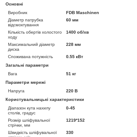
Основні
Виробник
FDB Maschinen
Діаметр патрубка
60 мм
відсмоктування
Кількість обертів холостого
1400 об/хв
ходу
Максимальний діаметр
228 мм
диска
Споживана потужність
0.55 кВт
Загальні параметри
Вага
51 кг
Параметри мережі
Напруга
220 В
Користувальницькі характеристики
Діапазон кута нахилу
0-45
столів, градус
Розмір шліфувальної
1219*152
стрічки, мм
Швидкість шліфувальної
330