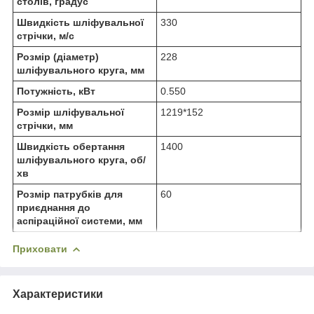
столів, градус
Швидкість шліфувальної
330
стрічки, м/с
Розмір (діаметр)
228
шліфувального круга, мм
Потужність, кВт
0.550
Розмір шліфувальної
1219*152
стрічки, мм
Швидкість обертання
1400
шліфувального круга, об/
хв
Розмір патрубків для
60
приєднання до
аспіраційної системи, мм
Приховати
Характеристики