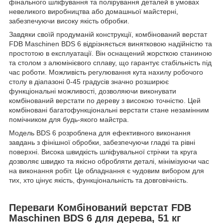
фінального шліфування та полірування деталей в умовах
невеликого виробництва або домашньої майстерні,
забезпечуючи високу якість обробки.
Завдяки своїй продуманій конструкції, комбінований верстат
FDB Maschinen BDS 6 відрізняється винятковою надійністю та
простотою в експлуатації. Він оснащений жорсткою станиною
та столом з алюмінієвого сплаву, що гарантує стабільність під
час роботи. Можливість регулювання кута нахилу робочого
столу в діапазоні 0-45 градусів значно розширює
функціональні можливості, дозволяючи виконувати
комбінований верстати по дереву з високою точністю. Цей
комбіновані багатофункціональні верстати стане незамінним
помічником для будь-якого майстра.
Модель BDS 6 розроблена для ефективного виконання
завдань з фінішної обробки, забезпечуючи гладкі та рівні
поверхні. Висока швидкість шліфувальної стрічки та круга
дозволяє швидко та якісно обробляти деталі, мінімізуючи час
на виконання робіт. Це обладнання є чудовим вибором для
тих, хто цінує якість, функціональність та довговічність.
Переваги Комбінований верстат FDB
Maschinen BDS 6 для дерева, 51 кг