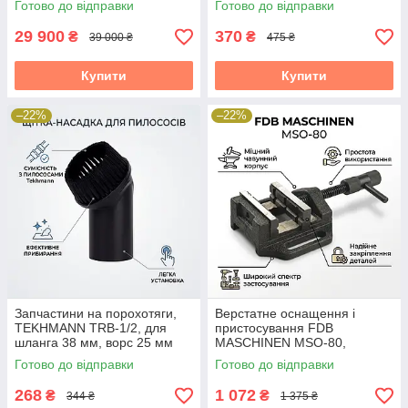
Готово до відправки
Готово до відправки
29 900
370
₴
₴
39 000 ₴
475 ₴
Купити
Купити
–22%
–22%
Запчастини на порохотяги,
Верстатне оснащення і
TEKHMANN TRB-1/2, для
пристосування FDB
шланга 38 мм, ворс 25 мм
MASCHINEN MSO-80,
розкриття 60 мм
Готово до відправки
Готово до відправки
268
1 072
₴
₴
344 ₴
1 375 ₴