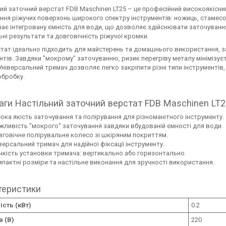
ий заточний верстат FDB Maschinen LT25 – це професійний високоякісни
ння ріжучих поверхонь широкого спектру інструментів: ножиць, стамесок,
ає інтегровану ємність для води, що дозволяє здійснювати заточуванн
ні результати та довговічність ріжучої кромки.
тат ідеально підходить для майстерень та домашнього використання, 
нтів. Завдяки "мокрому" заточуванню, ризик перегріву металу мінімізує
Універсальний тримач дозволяє легко закріпити різні типи інструментів
обробку.
ги Настільний заточний верстат FDB Maschinen LT25,
ока якість заточування та полірування для різноманітного інструменту.
ливість "мокрого" заточування завдяки вбудованій ємності для води.
говічне полірувальне колесо зі шкіряним покриттям.
версальний тримач для надійної фіксації інструменту.
чкість установки тримача: вертикально або горизонтально.
пактні розміри та настільне виконання для зручності використання.
теристики
сть (кВт)
0.2
 (В)
220