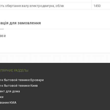
ть обертання валу електродвигуна, об/хв
1450
ація для замовлення
88 ₴
УЛЯРНИЕ РАЗДЕЛЫ
и к бытовой технике Бровари
и к бытовой технике Киев
ент для дома
нки
вание KMA