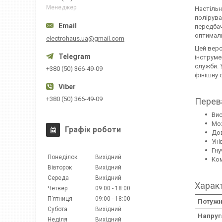
Менеджер
Настільн
полірува
передбач
оптималь
electrohaus.ua@gmail.com
Цей верс
інструме
служби. 
+380 (50) 366-49-09
фінішну 
+380 (50) 366-49-09
Перева
Вис
Мож
Графік роботи
Дов
Уні
Гну
Понеділок
Вихідний
Ком
Вівторок
Вихідний
Середа
Вихідний
Харак
Четвер
09:00
18:00
Пʼятниця
09:00
18:00
Потужні
Субота
Вихідний
Напруга
Неділя
Вихідний