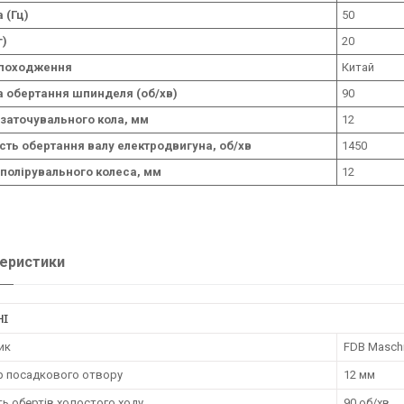
 (Гц)
50
г)
20
 походження
Китай
а обертання шпинделя (об/хв)
90
 заточувального кола, мм
12
сть обертання валу електродвигуна, об/хв
1450
 полірувального колеса, мм
12
еристики
НІ
ик
FDB Masch
р посадкового отвору
12 мм
ть обертів холостого ходу
90 об/хв