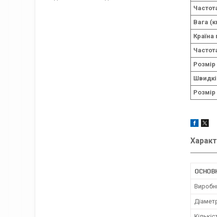
Частота
Вага (к
Країна
Частот
Розмір
Швидкі
Розмір
Характ
ОСНОВ
Виробн
Діамет
Кількіс