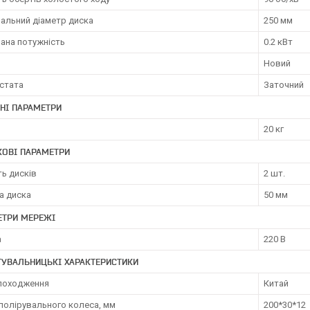
альний діаметр диска
250 мм
ана потужність
0.2 кВт
Новий
рстата
Заточний
НІ ПАРАМЕТРИ
20 кг
КОВІ ПАРАМЕТРИ
ть дисків
2 шт.
а диска
50 мм
ЕТРИ МЕРЕЖІ
а
220 В
ТУВАЛЬНИЦЬКІ ХАРАКТЕРИСТИКИ
 походження
Китай
полірувального колеса, мм
200*30*12