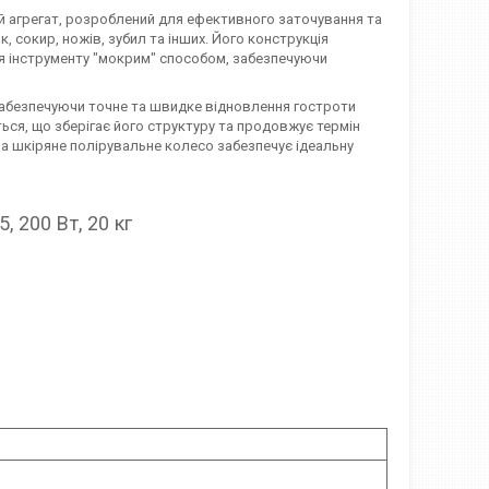
й агрегат, розроблений для ефективного заточування та
 сокир, ножів, зубил та інших. Його конструкція
я інструменту "мокрим" способом, забезпечуючи
забезпечуючи точне та швидке відновлення гостроти
ться, що зберігає його структуру та продовжує термін
, а шкіряне полірувальне колесо забезпечує ідеальну
 200 Вт, 20 кг