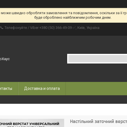
е може швидко обробляти замовлення та повідомлення, оскільки за її гр
буде оброблено найближчим робочим днем.
📞 Телефонуйте / Viber +380 (50) 366-49-09 ✅, Київ, Україна
оХаус
нтакты
Доставка и оплата
Настільний заточний верст