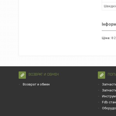
Швидкіс
Інформ
Ціна:
8 2
ВОЗВРАТ И ОБМЕН
ПОП
Возврат и обмен
Запчаст
Запчаст
Инструм
Fdb ста
Оборудо