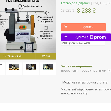
Готово до відправки
Код:
FDB_82
8 288 ₴
10 625 ₴
Купити
Купити з
+380 (50) 366-49-09
–22%
42 дні
повернення товару протягом 14
У компанії підключені електронн
покидаючи сайту.