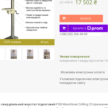
17 502 ₴
22 438 ₴
Купити
Купити з
+380 (50) 366-49-09
–22%
44 дні
повернення товару протягом 14
У компанії підключені електронн
покидаючи сайту.
й
свердлильний верстат підлоговий
FDB Maschinen Drilling 25 признач