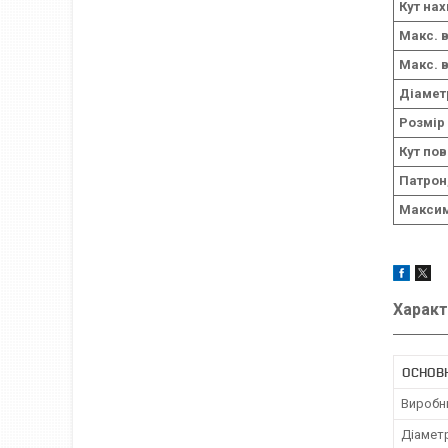
Кут нах
Макс. 
Макс. 
Діаметр
Розмір
Кут пов
Патрон
Максим
Характ
ОСНОВ
Виробн
Діамет