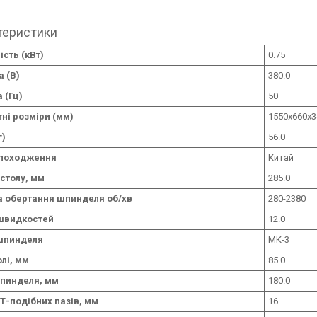
теристики
сть (кВт)
0.75
 (В)
380.0
 (Гц)
50
ні розміри (мм)
1550х660х3
г)
56.0
 походження
Китай
столу, мм
285.0
а обертання шпинделя об/хв
280-2380
швидкостей
12.0
шпинделя
МК-3
олі, мм
85.0
шпинделя, мм
180.0
Т-подібних пазів, мм
16