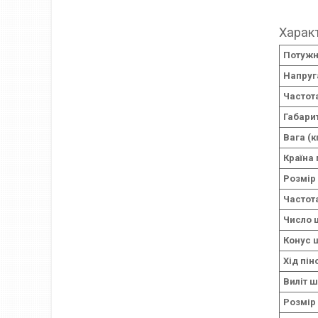
Харак
Потужні
Напруга
Частота
Габарит
Вага (к
Країна
Розмір 
Частот
Число 
Конус 
Хід пін
Виліт 
Розмір 