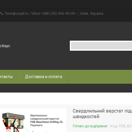
📞 Телефонуйте / Viber +380 (50) 366-49-09 ✅, Київ, Україна
оХаус
нтакты
Доставка и оплата
Свердлильний верстат підл
швидкостей
Готово до відправки
Код:
FDB_82