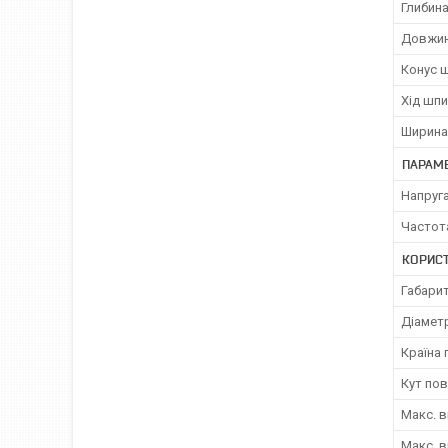
Глибин
Довжин
Конус 
Хід шп
Ширина
ПАРАМ
Напруг
Частот
КОРИС
Габарит
Діаметр
Країна
Кут пов
Макс. в
Макс. в