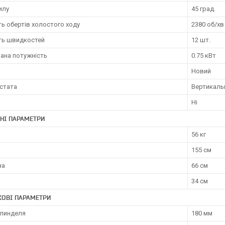
илу
45 град.
ть обертів холостого ходу
2380 об/хв
сть швидкостей
12 шт.
ана потужність
0.75 кВт
Новий
рстата
Вертикаль
Ні
НІ ПАРАМЕТРИ
56 кг
155 см
на
66 см
34 см
КОВІ ПАРАМЕТРИ
шпинделя
180 мм