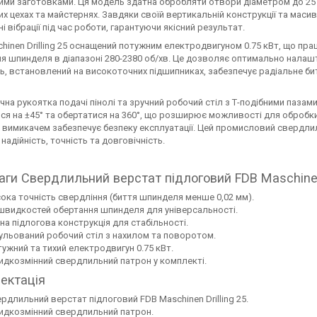
ми заготовками. Ця модель здатна обробляти отвори діаметром до 25 м
х цехах та майстернях. Завдяки своїй вертикальній конструкції та масивн
ні вібрації під час роботи, гарантуючи якісний результат.
hinen Drilling 25 оснащений потужним електродвигуном 0.75 кВт, що пра
я шпинделя в діапазоні 280-2380 об/хв. Це дозволяє оптимально налашт
, встановлений на високоточних підшипниках, забезпечує радіальне бит
чна рукоятка подачі пінолі та зручний робочий стіл з Т-подібними паза
ся на ±45° та обертатися на 360°, що розширює можливості для обробки
 вимикачем забезпечує безпеку експлуатації. Цей промисловий свердлил
 надійність, точність та довговічність.
ги Свердлильний верстат підлоговий FDB Maschinen 
ока точність свердління (биття шпинделя менше 0,02 мм).
швидкостей обертання шпинделя для універсальності.
на підлогова конструкція для стабільності.
ульований робочий стіл з нахилом та поворотом.
ужний та тихий електродвигун 0.75 кВт.
дкозмінний свердлильний патрон у комплекті.
ектація
рдлильний верстат підлоговий FDB Maschinen Drilling 25.
дкозмінний свердлильний патрон.