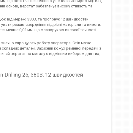
м, що робить її незамінною у невеликих виробництвах,
ій основі, верстат забезпечує високу стійкість та
цює від мережі 380В, та пропонує 12 швидкостей
увати режим свердління під різні матеріали та вимоги.
тя менше 0,02 мм, що є запорукою високої точності
ми значно спрощують роботу оператора. Стіл може
 складних деталей. Захисний кожух ремінної передачі з
ьний верстат по металу є відмінним вибором для тих,
Drilling 25, 380В, 12 швидкостей