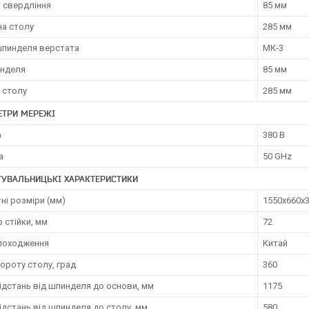
а свердління
85 мм
а столу
285 мм
шпинделя верстата
МК-3
инделя
85 мм
 столу
285 мм
ЕТРИ МЕРЕЖІ
а
380 В
а
50 GHz
ТУВАЛЬНИЦЬКІ ХАРАКТЕРИСТИКИ
ні розміри (мм)
1550х660х
 стійки, мм
72
 походження
Китай
ороту столу, град
360
ідстань від шпинделя до основи, мм
1175
ідстань від шпинделя до столу, мм
580