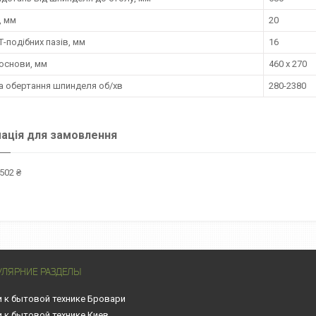
, мм
20
Т-подібних пазів, мм
16
основи, мм
460 х 270
а обертання шпинделя об/хв
280-2380
ація для замовлення
502 ₴
УЛЯРНИЕ РАЗДЕЛЫ
и к бытовой технике Бровари
и к бытовой технике Киев