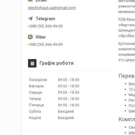
металеви
ремонтни
electrohaus.ua@gmail.com
мінімаль
FDB Masc
обертанн
+380 (50) 366-49-09
Шпиндель
обробки.
Ергономі
+380 (50) 366-49-09
нахиляти
кінцевим
хто цінує
Графік роботи
Перева
Понеділок
09:00
18:00
Вис
Вівторок
09:00
18:00
12 
Середа
09:00
18:00
Міц
Четвер
09:00
18:00
Рег
Пʼятниця
09:00
18:00
Пот
Шви
Субота
Вихідний
Неділя
Вихідний
Компл
Све
Шви