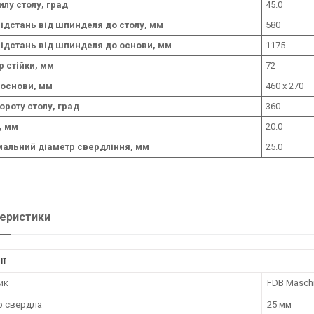
илу столу, град
45.0
відстань від шпинделя до столу, мм
580
відстань від шпинделя до основи, мм
1175
 стійки, мм
72
 основи, мм
460 х 270
ороту столу, град
360
, мм
20.0
альний діаметр свердління, мм
25.0
еристики
НІ
ик
FDB Masch
р свердла
25 мм