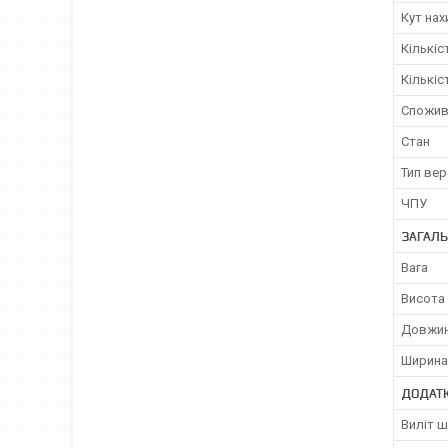
Кут нах
Кількіс
Кількі
Спожив
Стан
Тип ве
ЧПУ
ЗАГАЛЬ
Вага
Висота
Довжи
Ширина
ДОДАТ
Виліт 