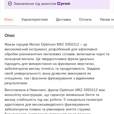
Замовлення під захистом
Опис
Характеристики
Доставка
Оплата
Умови п
Опис
Фрези торцеві Метал Optimum МК2 3350212 – це
високоякісний інструмент, розроблений для ефективної
обробки різноманітних металевих сплавів, включаючи чорні та
кольорові метали. Ця твердосплавна фреза ідеально
підходить для використання на фрезерних верстатах,
забезпечуючи високу точність та продуктивність. Завдяки
своїй універсальності, вона дозволяє виконувати як
площинне, так і фасонне фрезерування з відмінними
результатами.
Виготовлена в Німеччині, фреза Optimum МК2 3350212 має
монолітну конструкцію, що гарантує мінімальне биття та
високу стабільність під час роботи. Її спеціальна геометрія
адаптована для високошвидкісного фрезерування,
забезпечуючи плавне та рівномірне зняття стружки.
Економічність інструменту підвищується за рахунок