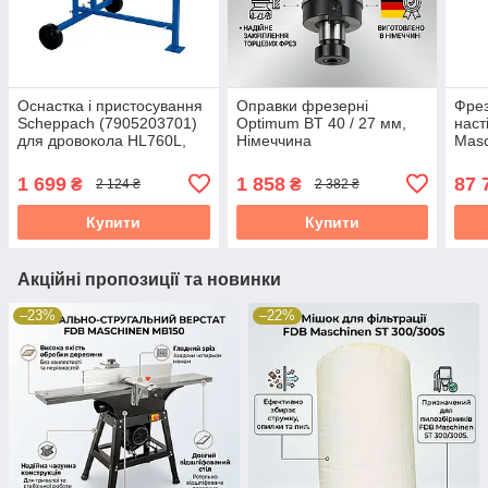
Оснастка і пристосування
Оправки фрезерні
Фре
Scheppach (7905203701)
Optimum BT 40 / 27 мм,
наст
для дровокола HL760L,
Німеччина
Masc
вага 5.3 кг
25 
1 699
1 858
87 
₴
₴
2 124 ₴
2 382 ₴
Купити
Купити
Акційні пропозиції та новинки
–23%
–22%