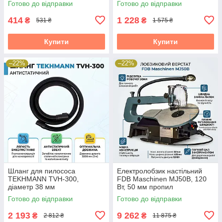
Готово до відправки
Готово до відправки
414
1 228
₴
₴
531 ₴
1 575 ₴
Купити
Купити
–22%
–22%
Шланг для пилососа
Електролобзик настільний
TEKHMANN TVH-300,
FDB Maschinen MJ50B, 120
діаметр 38 мм
Вт, 50 мм пропил
Готово до відправки
Готово до відправки
2 193
9 262
₴
₴
2 812 ₴
11 875 ₴