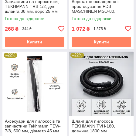
Запчастини на порохотяги,
Верстатне оснащення і
TEKHMANN TRB-1/2, для
пристосування FDB
шланга 38 мм, ворс 25 мм
MASCHINEN MSO-80,
розкриття 60 мм
Готово до відправки
Готово до відправки
268
1 072
₴
₴
344 ₴
1 375 ₴
Купити
Купити
–22%
–22%
Аксесуари для пилососів та
Шланг для пилососа
запчастини Tekhmann TEW-
TEKHMANN TVH-180,
7/8, 500 мм, діаметр 45 мм
довжина 1800 мм