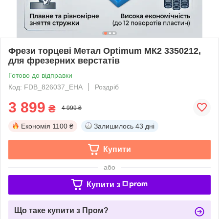
Фрези торцеві Метал Optimum МК2 3350212,
для фрезерних верстатів
Готово до відправки
Код: FDB_826037_EHA
Роздріб
3 899
₴
4 999 ₴
Економія
1100 ₴
Залишилось
43 дні
Купити
або
Купити з
Що таке купити з Пром?