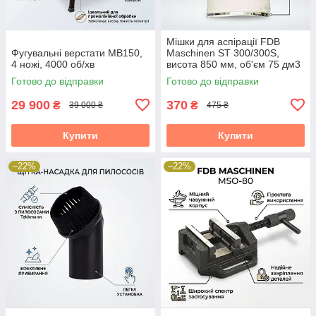
Мішки для аспірації FDB
Фугувальні верстати MB150,
Maschinen ST 300/300S,
4 ножі, 4000 об/хв
висота 850 мм, об'єм 75 дм3
Готово до відправки
Готово до відправки
29 900
370
₴
₴
39 000 ₴
475 ₴
Купити
Купити
–22%
–22%