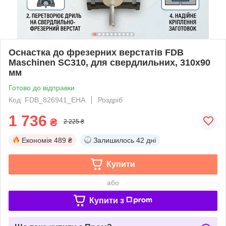
Оснастка до фрезерних верстатів FDB
Maschinen SC310, для свердлильних, 310х90
мм
Готово до відправки
Код: FDB_826941_EHA
Роздріб
1 736
₴
2 225 ₴
Економія
489 ₴
Залишилось
42 дні
Купити
або
Купити з