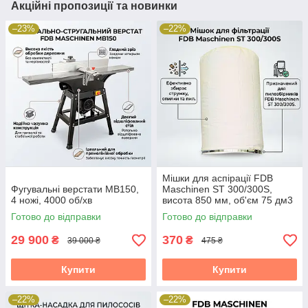
Акційні пропозиції та новинки
–23%
–22%
Мішки для аспірації FDB
Фугувальні верстати MB150,
Maschinen ST 300/300S,
4 ножі, 4000 об/хв
висота 850 мм, об'єм 75 дм3
Готово до відправки
Готово до відправки
29 900
370
₴
₴
39 000 ₴
475 ₴
Купити
Купити
–22%
–22%