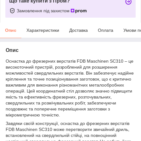
Що таке купити з Пром?
Замовлення під захистом
Опис
Характеристики
Доставка
Оплата
Умови п
Опис
Оснастка до фрезерних верстатів FDB Maschinen SC310 – це
високоточний пристрій, розроблений для розширення
можливостей свердлильних верстатів. Він забезпечує надійне
кріплення та точне позиціонування заготовок, що є критично
важливим для виконання різноманітних металообробних
операцій. Цей координатний стіл дозволяє значно підвищити
якість та ефективність фрезерних, розточувальних,
свердлильних та розмічувальних робіт, забезпечуючи
поздовжнє та поперечне переміщення заготовки з
мікрометричною точністю.
Завдяки своїй конструкції, оснастка до фрезерних верстатів
FDB Maschinen SC310 може перетворити звичайний дриль,
встановлений на свердлильній стійці, на повноцінний