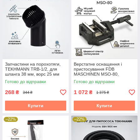
Запчастини на порохотяги,
Верстатне оснащення і
TEKHMANN TRB-1/2, для
пристосування FDB
шланга 38 мм, ворс 25 мм
MASCHINEN MSO-80,
розкриття 60 мм
Готово до відправки
Готово до відправки
268
1 072
₴
₴
344 ₴
1 375 ₴
Купити
Купити
–22%
–22%