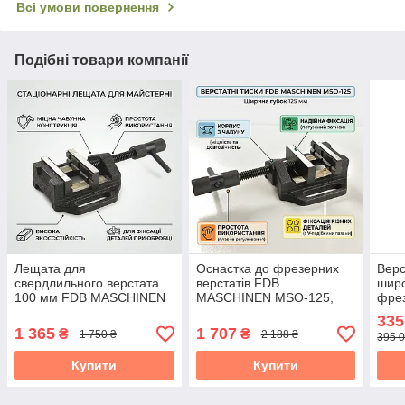
Всі умови повернення
Подібні товари компанії
Лещата для
Оснастка до фрезерних
Верс
свердлильного верстата
верстатів FDB
широ
100 мм FDB MASCHINEN
MASCHINEN MSO-125,
фре
MSO-100, розкриття 95
розкриття 115 мм
Mas
335
мм
380В
1 365
1 707
₴
₴
1 750 ₴
2 188 ₴
395 0
Купити
Купити