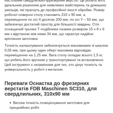
настільний свердлильно-фрезерний верстат. Це робить його
ідеальним рішенням для невеликих майстерень та домашніх
умільців, які прагнуть до професійної якості обробки. Розмір
робочої поверхні столу становить 310 х 90 мм, а
переміщення по осі X досягає 200 мм, по осі Y – 50 мм, що
забезпечує достатній простір для більшості завдань. Стіл
оснащений трьома Т-подібними пазами розміром 15 х 8 х 6
мм з відстанню між ними 34 мм, що гарантує надійне
кріплення заготовок.
Точність налаштування забезпечується маховиками зі шкалою
0,05 мм, при цьому один оберт маховика відповідає
переміщенню на 1,25 мм. Вага столу складає всього 1,5 кг,
що робить його зручним у транспортуванні та встановленні.
Цей інструмент є незамінним для тих, хто цінує точність та
універсальність у роботі з металом.
Переваги Оснастка до фрезерних
верстатів FDB Maschinen SC310, для
свердлильних, 310х90 мм
Висока точність позиціонування заготовок для
прецизійних робіт.