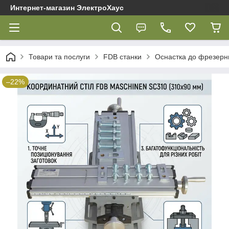
Интернет-магазин ЭлектроХаус
Товари та послуги
FDB cтанки
Оснастка до фрезерн
–22%