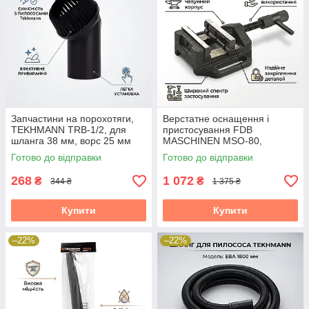
Запчастини на порохотяги,
Верстатне оснащення і
TEKHMANN TRB-1/2, для
пристосування FDB
шланга 38 мм, ворс 25 мм
MASCHINEN MSO-80,
розкриття 60 мм
Готово до відправки
Готово до відправки
268
1 072
₴
₴
344 ₴
1 375 ₴
Купити
Купити
–22%
–22%