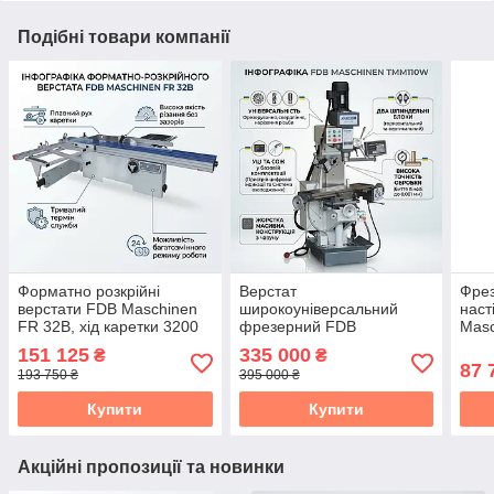
Подібні товари компанії
Форматно розкрійні
Верстат
Фре
верстати FDB Maschinen
широкоуніверсальний
наст
FR 32B, хід каретки 3200
фрезерний FDB
Masc
мм, потужність 4.75 кВт
Maschinen TMM110W,
25 
151 125
335 000
₴
₴
380В, 850 кг
87 
193 750 ₴
395 000 ₴
Купити
Купити
Акційні пропозиції та новинки