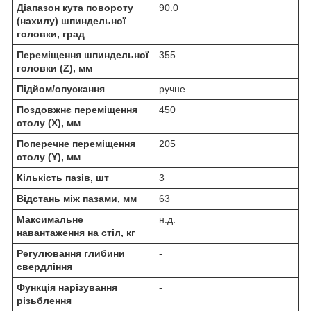
Діапазон кута повороту
90.0
(нахилу) шпиндельної
головки, град
Переміщення шпиндельної
355
головки (Z), мм
Підйом/опускання
ручне
Поздовжнє переміщення
450
столу (Х), мм
Поперечне переміщення
205
столу (Y), мм
Кількість пазів, шт
3
Відстань між пазами, мм
63
Максимальне
н.д.
навантаження на стіл, кг
Регулювання глибини
-
свердління
Функція нарізування
-
різьблення