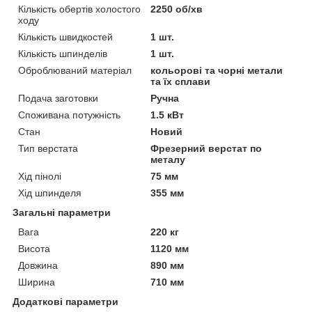
Кількість обертів холостого
2250 об/хв
ходу
Кількість швидкостей
1 шт.
Кількість шпинделів
1 шт.
Оброблюваний матеріал
кольорові та чорні метали
та їх сплави
Подача заготовки
Ручна
Споживана потужність
1.5 кВт
Стан
Новий
Тип верстата
Фрезерний верстат по
металу
Хід пінолі
75 мм
Хід шпинделя
355 мм
Загальні параметри
Вага
220 кг
Висота
1120 мм
Довжина
890 мм
Ширина
710 мм
Додаткові параметри