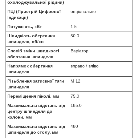
охолоджувальної рідини)
ПЦІ (Пристрій Цифрової
опціонально
Індикації)
Потужність, кВт
1.5
Швидкість обертання
50.0
шпинделя, об/хв
Спосіб зміни швидкості
Варіатор
обертання шпинделя
Напрямок обертання
вправо \ вліво
шпинделя
Різьблення затискної тяги
М 12
шпинделя
Переміщення пінолі, мм
75.0
Максимальна відстань від
185.0
центру шпинделя до
колони, мм
Максимальна відстань від
480
шпинделя до столу, мм