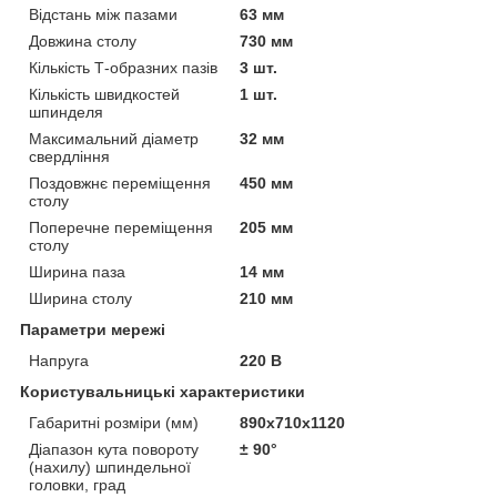
Відстань між пазами
63 мм
Довжина столу
730 мм
Кількість Т-образних пазів
3 шт.
Кількість швидкостей
1 шт.
шпинделя
Максимальний діаметр
32 мм
свердління
Поздовжнє переміщення
450 мм
столу
Поперечне переміщення
205 мм
столу
Ширина паза
14 мм
Ширина столу
210 мм
Параметри мережі
Напруга
220 В
Користувальницькі характеристики
Габаритні розміри (мм)
890х710х1120
Діапазон кута повороту
± 90°
(нахилу) шпиндельної
головки, град