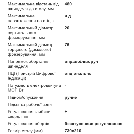
Максимальна відстань від
480
шпинделя до столу, мм
Максимальне
н.д.
навантаження на стіл, кг
Максимальний діаметр
20
вертикального
фрезерування, мм
Максимальний діаметр
76
торцевого (дискового)
фрезерування, мм
Напрямок обертання
вправо/ліворуч
шпинделя
ПЦІ (Пристрій Цифрової
опціонально
Індикації)
Потужність електродвигуна
-
МОР, Вт
Підйом/опускання
ручне
Підсвітка робочої зони
-
Регулювання глибини
+
свердління
Регулювання обертів
безступеневе регулювання
Розмір столу (мм)
730x210