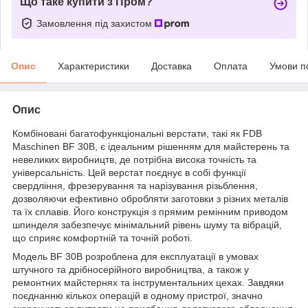
Що таке купити з Пром?
Замовлення під захистом
Опис
Характеристики
Доставка
Оплата
Умови п
Опис
Комбіновані багатофункціональні верстати, такі як FDB
Maschinen BF 30B, є ідеальним рішенням для майстерень та
невеликих виробництв, де потрібна висока точність та
універсальність. Цей верстат поєднує в собі функції
свердління, фрезерування та нарізування різьблення,
дозволяючи ефективно обробляти заготовки з різних металів
та їх сплавів. Його конструкція з прямим ремінним приводом
шпинделя забезпечує мінімальний рівень шуму та вібрацій,
що сприяє комфортній та точній роботі.
Модель BF 30B розроблена для експлуатації в умовах
штучного та дрібносерійного виробництва, а також у
ремонтних майстернях та інструментальних цехах. Завдяки
поєднанню кількох операцій в одному пристрої, значно