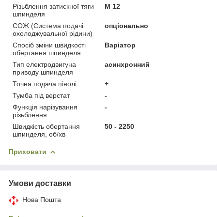
Різьблення затискної тяги
М 12
шпинделя
СОЖ (Система подачі
опціонально
охолоджувальної рідини)
Спосіб зміни швидкості
Варіатор
обертання шпинделя
Тип електродвигуна
асинхронний
приводу шпинделя
Точна подача пінолі
+
Тумба під верстат
-
Функція нарізування
-
різьблення
Швидкість обертання
50 - 2250
шпинделя, об/хв
Приховати
Умови доставки
Нова Пошта