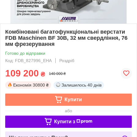
Комбіновані багатофункціональні верстати
FDB Maschinen BF 30B, 32 мм свердління, 76
мм фрезерування
Готово до відправки
Код: FDB_827996_EHA
Роздріб
109 200
₴
140 000 ₴
Економія
30800 ₴
Залишилось
40 днів
Купити
або
Купити з