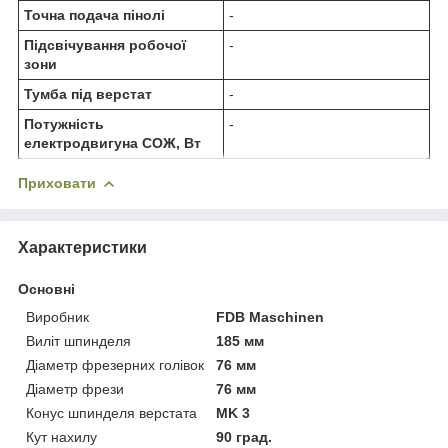
Точна подача пінолі
-
Підсвічування робочої
-
зони
Тумба під верстат
-
Потужність
-
електродвигуна СОЖ, Вт
Приховати
Характеристики
Основні
Виробник
FDB Maschinen
Виліт шпинделя
185 мм
Діаметр фрезерних голівок
76 мм
Діаметр фрези
76 мм
Конус шпинделя верстата
MK 3
Кут нахилу
90 град.