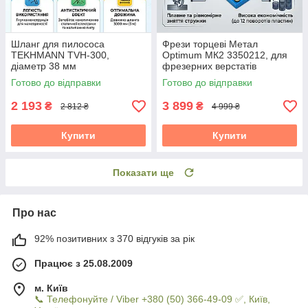
Шланг для пилососа
Фрези торцеві Метал
TEKHMANN TVH-300,
Optimum МК2 3350212, для
діаметр 38 мм
фрезерних верстатів
Готово до відправки
Готово до відправки
2 193
3 899
₴
₴
2 812 ₴
4 999 ₴
Купити
Купити
Показати ще
Про нас
92% позитивних з 370 відгуків за рік
Працює з 25.08.2009
м. Київ
📞 Телефонуйте / Viber +380 (50) 366-49-09 ✅, Київ,