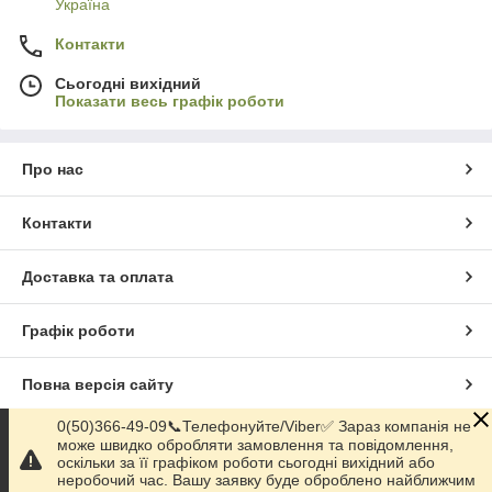
Україна
Контакти
Сьогодні вихідний
Показати весь графік роботи
Про нас
Контакти
Доставка та оплата
Графік роботи
Повна версія сайту
0(50)366-49-09📞Телефонуйте/Viber✅ Зараз компанія не
Сайт створено на маркетплейсі
Prom.ua
може швидко обробляти замовлення та повідомлення,
оскільки за її графіком роботи сьогодні вихідний або
неробочий час. Вашу заявку буде оброблено найближчим