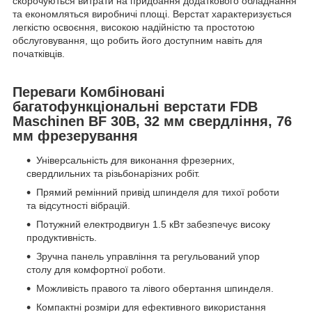
скорочуються витрати на придбання додаткового обладнання
та економляться виробничі площі. Верстат характеризується
легкістю освоєння, високою надійністю та простотою
обслуговування, що робить його доступним навіть для
початківців.
Переваги Комбіновані
багатофункціональні верстати FDB
Maschinen BF 30B, 32 мм свердління, 76
мм фрезерування
Універсальність для виконання фрезерних,
свердлильних та різьбонарізних робіт.
Прямий ремінний привід шпинделя для тихої роботи
та відсутності вібрацій.
Потужний електродвигун 1.5 кВт забезпечує високу
продуктивність.
Зручна панель управління та регульований упор
столу для комфортної роботи.
Можливість правого та лівого обертання шпинделя.
Компактні розміри для ефективного використання