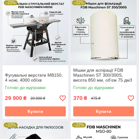
–23%
–22%
Мішки для аспірації FDB
Фугувальні верстати MB150,
Maschinen ST 300/300S,
4 ножі, 4000 об/хв
висота 850 мм, об'єм 75 дм3
Готово до відправки
Готово до відправки
29 900
370
₴
₴
39 000 ₴
475 ₴
Купити
Купити
–22%
–22%