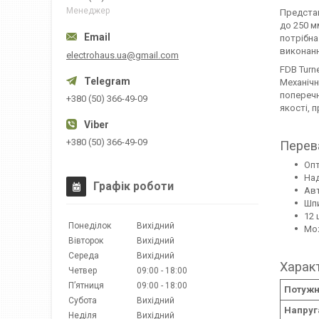
Менеджер
Представ
до 250 м
потрібна
виконанн
electrohaus.ua@gmail.com
FDB Turn
Механічн
поперечн
+380 (50) 366-49-09
якості, 
+380 (50) 366-49-09
Перева
Опт
Над
Графік роботи
Авт
Шпи
12 
Понеділок
Вихідний
Мож
Вівторок
Вихідний
Середа
Вихідний
Харак
Четвер
09:00
18:00
Пʼятниця
09:00
18:00
Потужні
Субота
Вихідний
Напруга
Неділя
Вихідний