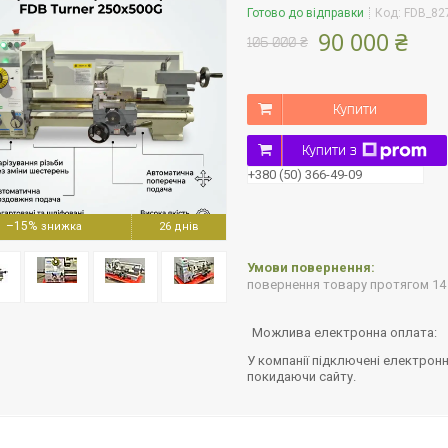
Готово до відправки
Код:
FDB_82
90 000 ₴
106 000 ₴
Купити
Купити з
+380 (50) 366-49-09
–15%
26 днів
повернення товару протягом 14
У компанії підключені електронн
покидаючи сайту.