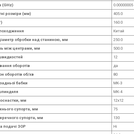
а (GHz)
0.00000005
ні розміри (мм)
405.0
г)
160.0
 походження
Китай
діаметр обробки над станиною, мм
250.0
нь між центрами, мм
500.0
швидкостей
12
вання оборотів
да
он оборотів об/хв
80
 задньої бабки
MK-3
шпинделя
МК-4
 оснастки, мм
12х12
рхнього супорта, мм
75
перечного супорта, мм
130
а подачі ЗОР
Ні