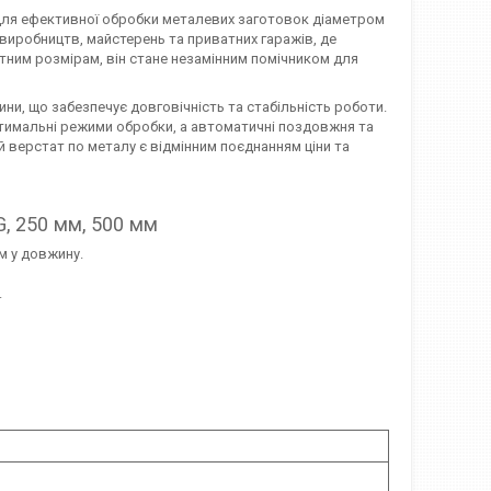
для ефективної обробки металевих заготовок діаметром
виробництв, майстерень та приватних гаражів, де
ктним розмірам, він стане незамінним помічником для
и, що забезпечує довговічність та стабільність роботи.
имальні режими обробки, а автоматичні поздовжня та
 верстат по металу є відмінним поєднанням ціни та
, 250 мм, 500 мм
м у довжину.
.