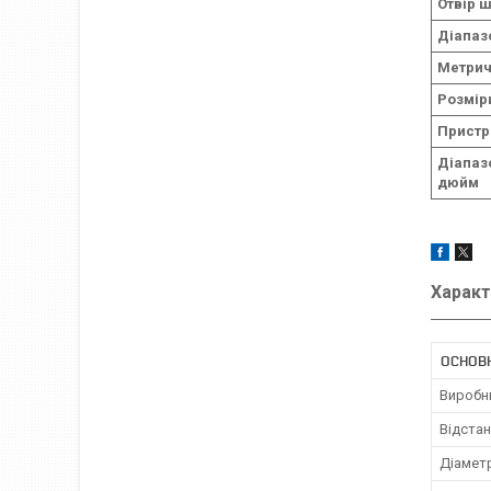
Отвір 
Діапаз
Метрич
Розмір
Пристрі
Діапаз
дюйм
Характ
ОСНОВ
Виробн
Відстан
Діамет