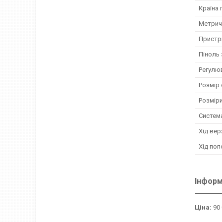
Країна
Метрич
Пристрі
Піноль 
Регулю
Розмір 
Розміри
Систем
Хід вер
Хід поп
Інформ
Ціна:
90 