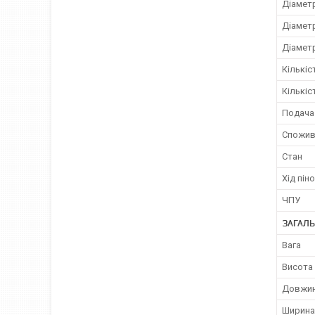
Діамет
Діамет
Діамет
Кількіс
Кількі
Подача
Спожив
Стан
Хід піно
ЧПУ
ЗАГАЛЬ
Вага
Висота
Довжи
Ширина