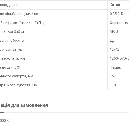
 походження
Китай
не різьблення, мм/про
0,25-2,5
й цифрової індикації (ПЦІ)
Опціональ
задньої бабки
MK-3
вання обертів
Да
оснастки, мм
12х12
 верстата, мм
1260x570x
а подачі ЗОР
Немає
хнього супорта, мм
75
еречного супорта, мм
130
ація для замовлення
000 ₴