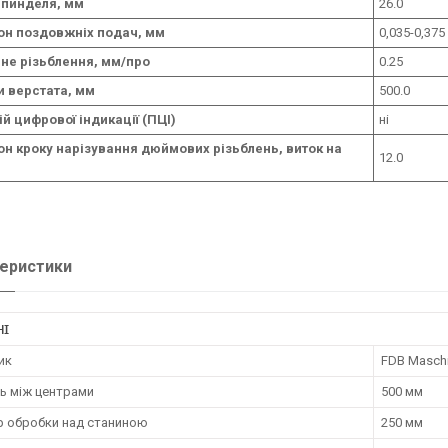
шпинделя, мм
26.0
он поздовжніх подач, мм
0,035-0,375
не різьблення, мм/про
0.25
и верстата, мм
500.0
й цифрової індикації (ПЦІ)
ні
он кроку нарізування дюймових різьблень, виток на
12.0
еристики
НІ
ик
FDB Masch
ь між центрами
500 мм
р обробки над станиною
250 мм