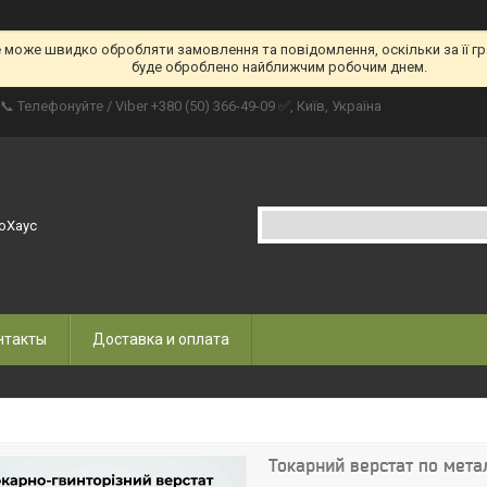
е може швидко обробляти замовлення та повідомлення, оскільки за її гр
буде оброблено найближчим робочим днем.
📞 Телефонуйте / Viber +380 (50) 366-49-09 ✅, Київ, Україна
оХаус
нтакты
Доставка и оплата
Токарний верстат по мета