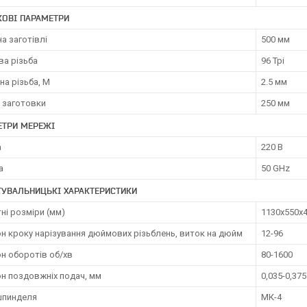
КОВІ ПАРАМЕТРИ
а заготівлі
500 мм
а різьба
96 Tpi
а різьба, М
2.5 мм
 заготовки
250 мм
ЕТРИ МЕРЕЖІ
а
220 В
а
50 GHz
ТУВАЛЬНИЦЬКІ ХАРАКТЕРИСТИКИ
ні розміри (мм)
1130х550х
н кроку нарізування дюймових різьблень, виток на дюйм
12-96
н оборотів об/хв
80-1600
он поздовжніх подач, мм
0,035-0,375
шпинделя
МК-4