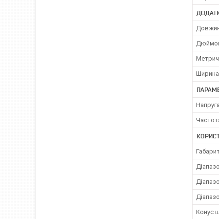
ДОДАТ
Довжин
Дюймов
Метричн
Ширина
ПАРАМ
Напруг
Частот
КОРИС
Габарит
Діапазо
Діапазо
Діапаз
Конус 