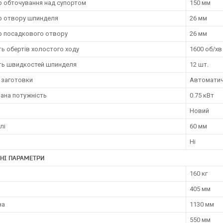
р обточування над супортом
150 мм
р отвору шпинделя
26 мм
р посадкового отвору
26 мм
ть обертів холостого ходу
1600 об/хв
сть швидкостей шпинделя
12 шт.
 заготовки
Автомати
ана потужність
0.75 кВт
Новий
лі
60 мм
Ні
НІ ПАРАМЕТРИ
160 кг
405 мм
на
1130 мм
550 мм