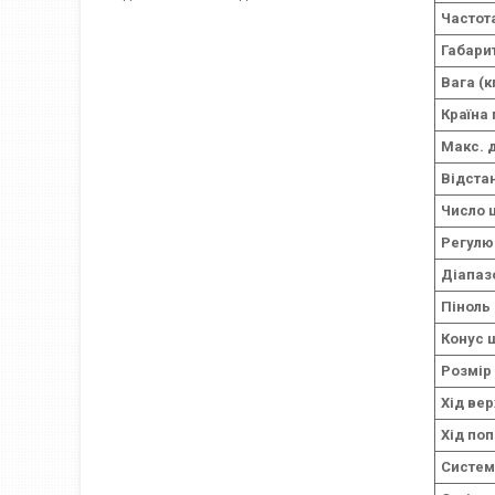
Частот
Габарит
Вага (к
Країна
Макс. 
Відста
Число 
Регулю
Діапаз
Піноль
Конус 
Розмір
Хід ве
Хід по
Систем