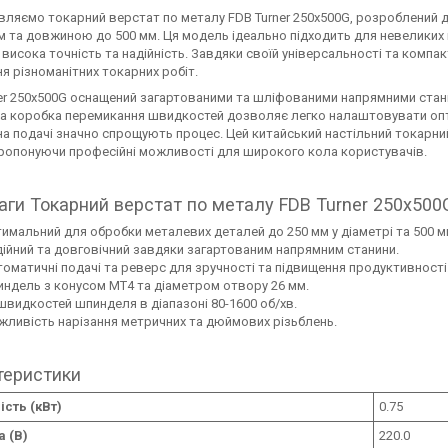
ляємо токарний верстат по металу FDB Turner 250x500G, розроблений 
м та довжиною до 500 мм. Ця модель ідеально підходить для невеликих 
 висока точність та надійність. Завдяки своїй універсальності та компа
я різноманітних токарних робіт.
er 250x500G оснащений загартованими та шліфованими напрямними станин
а коробка перемикання швидкостей дозволяє легко налаштовувати опт
а подачі значно спрощують процес. Цей китайський настільний токарний
пропонуючи професійні можливості для широкого кола користувачів.
ги Токарний верстат по металу FDB Turner 250x500G
имальний для обробки металевих деталей до 250 мм у діаметрі та 500 м
ійний та довговічний завдяки загартованим напрямним станини.
оматичні подачі та реверс для зручності та підвищення продуктивності
ндель з конусом МТ4 та діаметром отвору 26 мм.
швидкостей шпинделя в діапазоні 80-1600 об/хв.
ливість нарізання метричних та дюймових різьблень.
теристики
сть (кВт)
0.75
 (В)
220.0