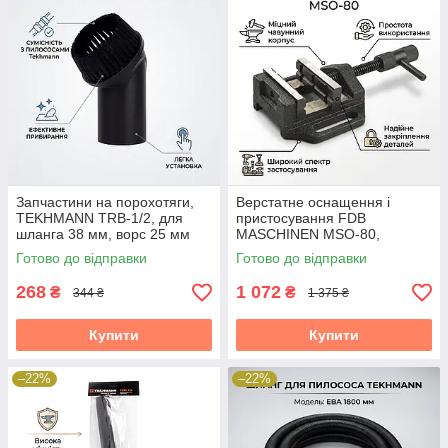
Запчастини на порохотяги,
Верстатне оснащення і
TEKHMANN TRB-1/2, для
пристосування FDB
шланга 38 мм, ворс 25 мм
MASCHINEN MSO-80,
розкриття 60 мм
Готово до відправки
Готово до відправки
268
1 072
₴
₴
344 ₴
1 375 ₴
Купити
Купити
–22%
–22%