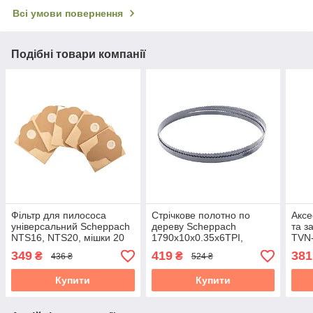
Всі умови повернення
Подібні товари компанії
Фільтр для пилососа
Стрічкове полотно по
Аксе
універсальний Scheppach
дереву Scheppach
та 
NTS16, NTS20, мішки 20
1790x10x0.35x6TPI,
TVN-
л, 5 шт.
товщина 0.35 мм
45 
349
419
381
₴
₴
436 ₴
524 ₴
Купити
Купити