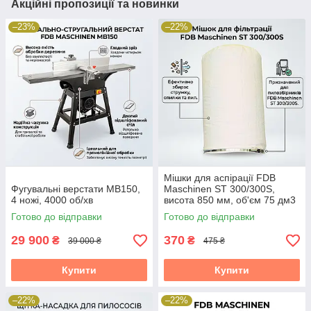
Акційні пропозиції та новинки
–23%
–22%
Мішки для аспірації FDB
Фугувальні верстати MB150,
Maschinen ST 300/300S,
4 ножі, 4000 об/хв
висота 850 мм, об'єм 75 дм3
Готово до відправки
Готово до відправки
29 900
370
₴
₴
39 000 ₴
475 ₴
Купити
Купити
–22%
–22%