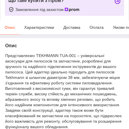
Що таке купити з Пром?
Замовлення під захистом
Опис
Характеристики
Доставка
Оплата
Умови п
Опис
Представляємо TEKHMANN TUA-001 – універсальні
аксесуари для пилососів та запчастини, розроблені для
зручного та надійного підключення інструментів до вашого
пилососа. Цей адаптер ідеально підходить для пилососів
Tekhmann зі шлангом діаметром 38 мм, забезпечуючи міцне
з'єднання та ефективну роботу системи пиловидалення.
Виготовлений з високоякісної гуми, він гарантує тривалий
термін служби, високу стійкість до механічних пошкоджень,
абразивного зносу та впливу хімічних речовин, що робить
його надійним компонентом для інтенсивного використання.
Завдяки своїй конструкції, адаптер також може бути
класифікований як запчастини на порохотяги, що підкреслює
його важливість для ремонту, обслуговування та розширення
функціоналу вашого обладнання.