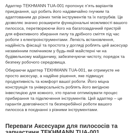
Адаптер TEKHMANN TUA-001 пропонує п'ять варіантів
приєднання, що робить його надзвичайно гнучким та
адаптованим до різних типів інструментів та їх патрубків. Це
дозволяє значно розширити функціональні можливості вашого
пилососа, перетворюючи його на багатозадачний пристрій
для ефективного збирання пилу та дрібного сміття під час
роботи з електроінструментами. Легкість встановлення,
надійність фіксації та простота у догляді роблять цей аксесуар
незамінним помічником у будь-якій майстерні чи на
будівельному майданчику, забезпечуючи чистоту, порядок та
безпеку робочого середовища.
Обираючи адаптер TEKHMANN TUA-001, ви отримуєте не
просто аксесуар, а надійне рішення, яке підвищує
продуктивність та комфорт вашої роботи. Його міцна
конструкція та універсальність роблять його вигідною
інвестицією для кожного, хто прагне оптимізувати процес
прибирання та підключення інструментів. Цей адаптер – це
гарантія довговічності та безперебійної роботи вашого
пилососа в поєднанні з різними інструментами.
Переваги Аксесуари для пилососів та
запчастини TEKHMANN TUA-001,