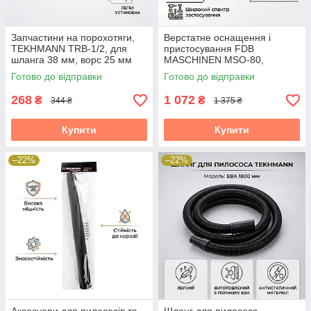
Запчастини на порохотяги,
Верстатне оснащення і
TEKHMANN TRB-1/2, для
пристосування FDB
шланга 38 мм, ворс 25 мм
MASCHINEN MSO-80,
розкриття 60 мм
Готово до відправки
Готово до відправки
268
1 072
₴
₴
344 ₴
1 375 ₴
Купити
Купити
–22%
–22%