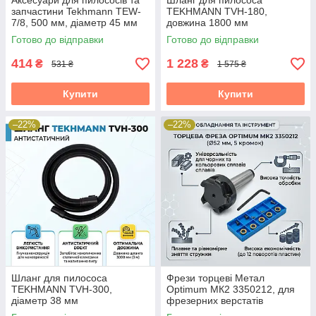
Аксесуари для пилососів та
Шланг для пилососа
запчастини Tekhmann TEW-
TEKHMANN TVH-180,
7/8, 500 мм, діаметр 45 мм
довжина 1800 мм
Готово до відправки
Готово до відправки
414
1 228
₴
₴
531 ₴
1 575 ₴
Купити
Купити
–22%
–22%
Шланг для пилососа
Фрези торцеві Метал
TEKHMANN TVH-300,
Optimum МК2 3350212, для
діаметр 38 мм
фрезерних верстатів