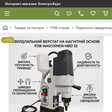
Интернет-магазин ЭлектроХаус
Товари та послуги
FDB cтанки
Переносні свердлильн
–22%