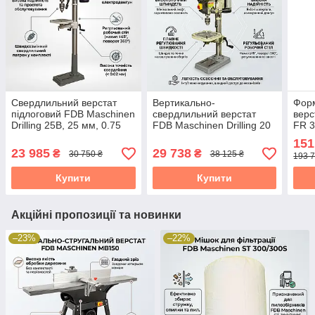
Свердлильний верстат
Вертикально-
Форм
підлоговий FDB Maschinen
свердлильний верстат
верс
Drilling 25B, 25 мм, 0.75
FDB Maschinen Drilling 20
FR 3
кВт
B, 20 мм, 220 В
мм, 
151
23 985
29 738
₴
₴
30 750 ₴
38 125 ₴
193 7
Купити
Купити
Акційні пропозиції та новинки
–23%
–22%