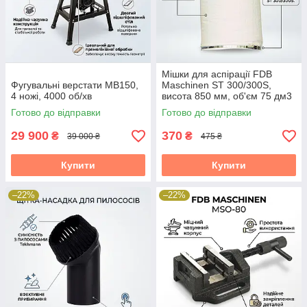
Мішки для аспірації FDB
Фугувальні верстати MB150,
Maschinen ST 300/300S,
4 ножі, 4000 об/хв
висота 850 мм, об'єм 75 дм3
Готово до відправки
Готово до відправки
29 900
370
₴
₴
39 000 ₴
475 ₴
Купити
Купити
–22%
–22%