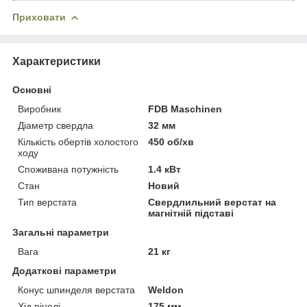
Приховати
Характеристики
Основні
Виробник
FDB Maschinen
Діаметр свердла
32 мм
Кількість обертів холостого
450 об/хв
ходу
Споживана потужність
1.4 кВт
Стан
Новий
Тип верстата
Свердлильний верстат на
магнітній підставі
Загальні параметри
Вага
21 кг
Додаткові параметри
Конус шпинделя верстата
Weldon
Хід пінолі
175 мм