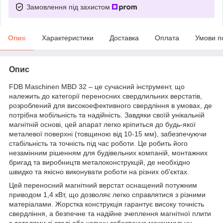
Замовлення під захистом
Опис
Характеристики
Доставка
Оплата
Умови п
Опис
FDB Maschinen MBD 32 – це сучасний інструмент, що
належить до категорії переносних свердлильних верстатів,
розроблений для високоефективного свердління в умовах, де
потрібна мобільність та надійність. Завдяки своїй унікальній
магнітній основі, цей апарат легко кріпиться до будь-якої
металевої поверхні (товщиною від 10-15 мм), забезпечуючи
стабільність та точність під час роботи. Це робить його
незамінним рішенням для будівельних компаній, монтажних
бригад та виробництв металоконструкцій, де необхідно
швидко та якісно виконувати роботи на різних об'єктах.
Цей переносний магнітний верстат оснащений потужним
приводом 1,4 кВт, що дозволяє легко справлятися з різними
матеріалами. Жорстка конструкція гарантує високу точність
свердління, а безпечне та надійне зчеплення магнітної плити
з деталями зі сталі або чавуну забезпечує максимальну