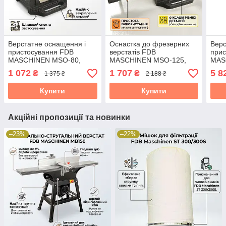
Верстатне оснащення і
Оснастка до фрезерних
Верс
пристосування FDB
верстатів FDB
прис
MASCHINEN MSO-80,
MASCHINEN MSO-125,
MAS
розкриття 60 мм
розкриття 115 мм
губк
1 072
1 707
5 8
₴
₴
1 375 ₴
2 188 ₴
Купити
Купити
Акційні пропозиції та новинки
–23%
–22%