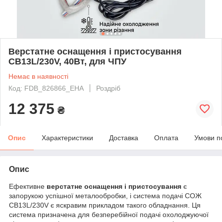
Верстатне оснащення і пристосування
CB13L/230V, 40Вт, для ЧПУ
Немає в наявності
Код: FDB_826866_EHA
Роздріб
12 375
₴
Опис
Характеристики
Доставка
Оплата
Умови п
Опис
Ефективне
верстатне оснащення і пристосування
є
запорукою успішної металообробки, і система подачі СОЖ
CB13L/230V є яскравим прикладом такого обладнання. Ця
система призначена для безперебійної подачі охолоджуючої