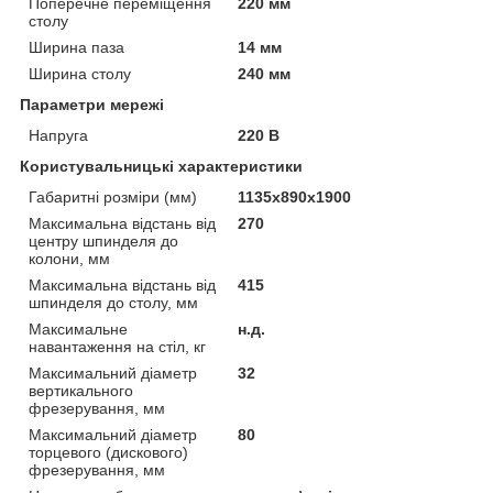
Поперечне переміщення
220 мм
столу
Ширина паза
14 мм
Ширина столу
240 мм
Параметри мережі
Напруга
220 В
Користувальницькі характеристики
Габаритні розміри (мм)
1135x890x1900
Максимальна відстань від
270
центру шпинделя до
колони, мм
Максимальна відстань від
415
шпинделя до столу, мм
Максимальне
н.д.
навантаження на стіл, кг
Максимальний діаметр
32
вертикального
фрезерування, мм
Максимальний діаметр
80
торцевого (дискового)
фрезерування, мм