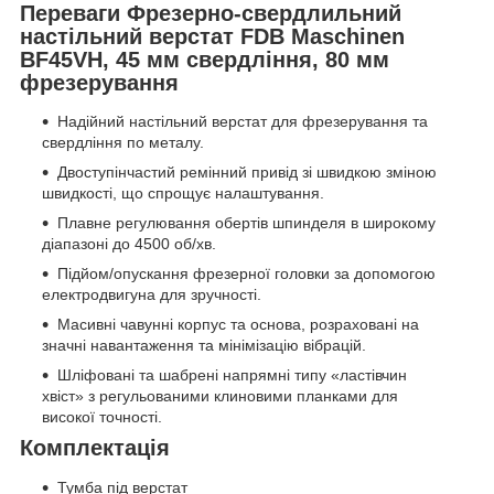
Переваги Фрезерно-свердлильний
настільний верстат FDB Maschinen
BF45VH, 45 мм свердління, 80 мм
фрезерування
Надійний настільний верстат для фрезерування та
свердління по металу.
Двоступінчастий ремінний привід зі швидкою зміною
швидкості, що спрощує налаштування.
Плавне регулювання обертів шпинделя в широкому
діапазоні до 4500 об/хв.
Підйом/опускання фрезерної головки за допомогою
електродвигуна для зручності.
Масивні чавунні корпус та основа, розраховані на
значні навантаження та мінімізацію вібрацій.
Шліфовані та шабрені напрямні типу «ластівчин
хвіст» з регульованими клиновими планками для
високої точності.
Комплектація
Тумба під верстат