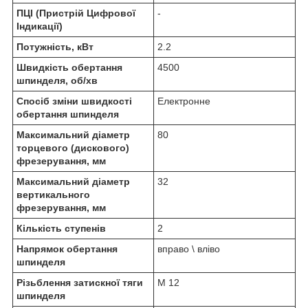
ПЦІ (Пристрій Цифрової
-
Індикації)
Потужність, кВт
2.2
Швидкість обертання
4500
шпинделя, об/хв
Спосіб зміни швидкості
Електронне
обертання шпинделя
Максимальний діаметр
80
торцевого (дискового)
фрезерування, мм
Максимальний діаметр
32
вертикального
фрезерування, мм
Кількість ступенів
2
Напрямок обертання
вправо \ вліво
шпинделя
Різьблення затискної тяги
М 12
шпинделя