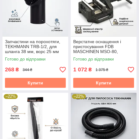
Запчастини на порохотяги,
Верстатне оснащення і
TEKHMANN TRB-1/2, для
пристосування FDB
шланга 38 мм, ворс 25 мм
MASCHINEN MSO-80,
розкриття 60 мм
Готово до відправки
Готово до відправки
268
1 072
₴
₴
344 ₴
1 375 ₴
Купити
Купити
–22%
–22%