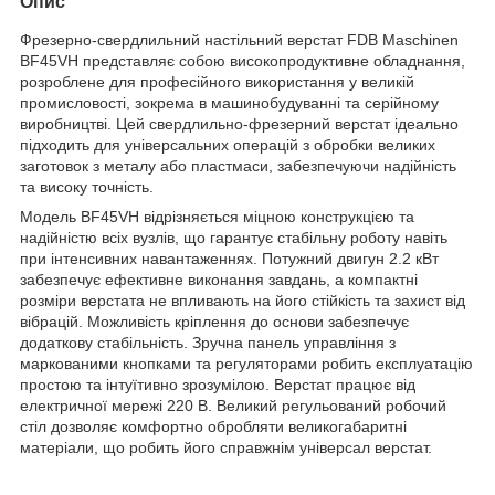
Опис
Фрезерно-свердлильний настільний верстат FDB Maschinen
BF45VH представляє собою високопродуктивне обладнання,
розроблене для професійного використання у великій
промисловості, зокрема в машинобудуванні та серійному
виробництві. Цей свердлильно-фрезерний верстат ідеально
підходить для універсальних операцій з обробки великих
заготовок з металу або пластмаси, забезпечуючи надійність
та високу точність.
Модель BF45VH відрізняється міцною конструкцією та
надійністю всіх вузлів, що гарантує стабільну роботу навіть
при інтенсивних навантаженнях. Потужний двигун 2.2 кВт
забезпечує ефективне виконання завдань, а компактні
розміри верстата не впливають на його стійкість та захист від
вібрацій. Можливість кріплення до основи забезпечує
додаткову стабільність. Зручна панель управління з
маркованими кнопками та регуляторами робить експлуатацію
простою та інтуїтивно зрозумілою. Верстат працює від
електричної мережі 220 В. Великий регульований робочий
стіл дозволяє комфортно обробляти великогабаритні
матеріали, що робить його справжнім універсал верстат.