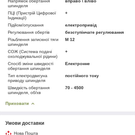
Напрямок обертання
вправо \ вліво
шпинделя
ПЦІ (Пристрій Цифрової
+
Індикації)
Підйом/опускання
електропривід
Регулювання обертів
безступінчате регулювання
Різьблення затискної тяги
М 12
шпинделя
СОЖ (Система подачі
+
охолоджувальної рідини)
Спосіб зміни швидкості
Електронне
обертання шпинделя
Тип електродвигуна
постійного току
приводу шпинделя
Швидкість обертання
70 - 4500
шпинделя, об/хв
Приховати
Умови доставки
Нова Пошта