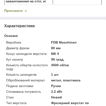
навантаження на стіл, кг
Приховати
Характеристики
Основні
Виробник
FDB Maschinen
Діаметр фрези
80 мм
Конус шпинделя верстата
МК 4
Кут нахилу
90 град.
Кількість обертів холостого
4500 об/хв
ходу
Кількість шпинделів
1 шт.
Оброблюваний матеріал
метал, пластмаса
Подача заготовки
Ручна
Споживана потужність
2.2 кВт
Стан
Новий
Тип верстата
Фрезерний верстат по