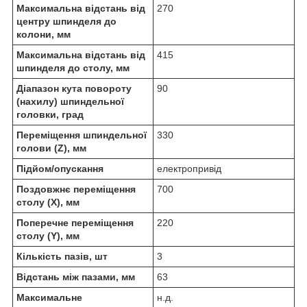
Максимальна відстань від
270
центру шпинделя до
колони, мм
Максимальна відстань від
415
шпинделя до столу, мм
Діапазон кута повороту
90
(нахилу) шпиндельної
головки, град
Переміщення шпиндельної
330
голови (Z), мм
Підйом/опускання
електропривід
Поздовжнє переміщення
700
столу (Х), мм
Поперечне переміщення
220
столу (Y), мм
Кількість пазів, шт
3
Відстань між пазами, мм
63
Максимальне
н.д.