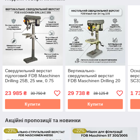
Свердлильний верстат
Вертикально-
Осна
підлоговий FDB Maschinen
свердлильний верстат
верс
Drilling 25B, 25 мм, 0.75
FDB Maschinen Drilling 20
SC31
кВт
B, 20 мм, 220 В
310
23 985
29 738
1 7
₴
₴
30 750 ₴
38 125 ₴
Купити
Купити
Акційні пропозиції та новинки
–23%
–22%