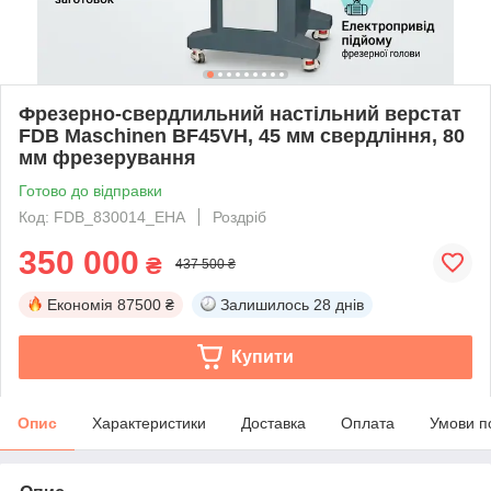
Фрезерно-свердлильний настільний верстат
FDB Maschinen BF45VH, 45 мм свердління, 80
мм фрезерування
Готово до відправки
Код: FDB_830014_EHA
Роздріб
350 000
₴
437 500 ₴
Економія
87500 ₴
Залишилось
28 днів
Купити
Опис
Характеристики
Доставка
Оплата
Умови п