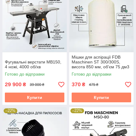
Мішки для аспірації FDB
Фугувальні верстати MB150,
Maschinen ST 300/300S,
4 ножі, 4000 об/хв
висота 850 мм, об'єм 75 дм3
Готово до відправки
Готово до відправки
29 900
370
₴
₴
39 000 ₴
475 ₴
Купити
Купити
–22%
–22%