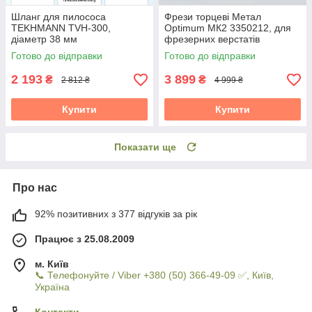
Шланг для пилососа
Фрези торцеві Метал
TEKHMANN TVH-300,
Optimum МК2 3350212, для
діаметр 38 мм
фрезерних верстатів
Готово до відправки
Готово до відправки
2 193
3 899
₴
₴
2 812 ₴
4 999 ₴
Купити
Купити
Показати ще
Про нас
92% позитивних з 377 відгуків за рік
Працює з 25.08.2009
м. Київ
📞 Телефонуйте / Viber +380 (50) 366-49-09 ✅, Київ,
Україна