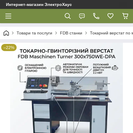
Интернет-магазин ЭлектроХаус
Товари та послуги
FDB cтанки
Токарний верстат по
–22%