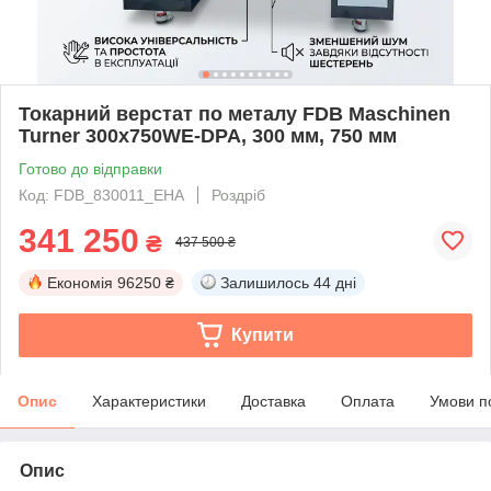
Токарний верстат по металу FDB Maschinen
Turner 300x750WE-DPA, 300 мм, 750 мм
Готово до відправки
Код: FDB_830011_EHA
Роздріб
341 250
₴
437 500 ₴
Економія
96250 ₴
Залишилось
44 дні
Купити
Опис
Характеристики
Доставка
Оплата
Умови п
Опис