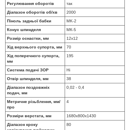
Регулювання оборотів
так
Діапазон оборотів об/хв
2000
Піноль задньої бабки
MK-2
Конус шпинделя
МК-5
Розмір оснастки, мм
12х12
Хід верхнього супорта, мм
70
Хід поперечного супорта,
195
мм
Система подачі ЗОР
Ні
Отвір шпинделя, мм
38
Діапазон поздовжніх
0,02 - 0,4
подач, мм
Метричне різьблення, мм/
4
про
Розміри верстата, мм
1680x800x1430
Діапазон кроку
80
нарізування дюймових