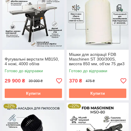
Мішки для аспірації FDB
Фугувальні верстати MB150,
Maschinen ST 300/300S,
4 ножі, 4000 об/хв
висота 850 мм, об'єм 75 дм3
Готово до відправки
Готово до відправки
29 900
370
₴
₴
39 000 ₴
475 ₴
Купити
Купити
–22%
–22%