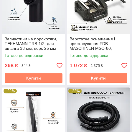
Запчастини на порохотяги,
Верстатне оснащення і
TEKHMANN TRB-1/2, для
пристосування FDB
шланга 38 мм, ворс 25 мм
MASCHINEN MSO-80,
розкриття 60 мм
Готово до відправки
Готово до відправки
268
1 072
₴
₴
344 ₴
1 375 ₴
Купити
Купити
–22%
–22%