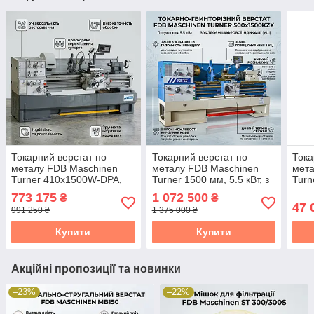
Токарний верстат по
Токарний верстат по
Тока
металу FDB Maschinen
металу FDB Maschinen
мета
Turner 410x1500W-DPA,
Turner 1500 мм, 5.5 кВт, з
Turn
1500 мм між центрами
УЦІ
60 к
773 175
1 072 500
₴
₴
47 
991 250 ₴
1 375 000 ₴
Купити
Купити
Акційні пропозиції та новинки
–23%
–22%