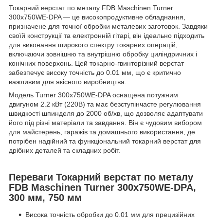
Токарний верстат по металу FDB Maschinen Turner
300x750WE-DPA — це високопродуктивне обладнання,
призначене для точної обробки металевих заготовок. Завдяки
своїй конструкції та електронній гітарі, він ідеально підходить
для виконання широкого спектру токарних операцій,
включаючи зовнішню та внутрішню обробку циліндричних і
конічних поверхонь. Цей токарно-гвинторізний верстат
забезпечує високу точність до 0.01 мм, що є критично
важливим для якісного виробництва.
Модель Turner 300x750WE-DPA оснащена потужним
двигуном 2.2 кВт (220В) та має безступінчасте регулювання
швидкості шпинделя до 2000 об/хв, що дозволяє адаптувати
його під різні матеріали та завдання. Він є чудовим вибором
для майстерень, гаражів та домашнього використання, де
потрібен надійний та функціональний токарний верстат для
дрібних деталей та складних робіт.
Переваги Токарний верстат по металу
FDB Maschinen Turner 300x750WE-DPA,
300 мм, 750 мм
Висока точність обробки до 0.01 мм для прецизійних