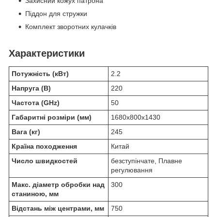
Захисний кожух патрона
Піддон для стружки
Комплект зворотних кулачків
Характеристики
Потужність (кВт)
2.2
Напруга (В)
220
Частота (GHz)
50
Габаритні розміри (мм)
1680х800х1430
Вага (кг)
245
Країна походження
Китай
Число швидкостей
безступінчате, Плавне
регулювання
Макс. діаметр обробки над
300
станиною, мм
Відстань між центрами, мм
750