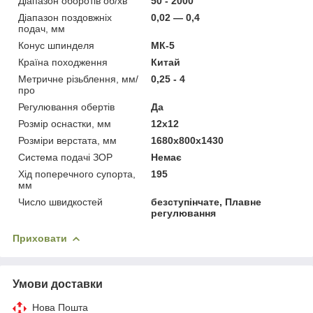
Діапазон оборотів об/хв
50 - 2000
Діапазон поздовжніх
0,02 — 0,4
подач, мм
Конус шпинделя
МК-5
Країна походження
Китай
Метричне різьблення, мм/
0,25 - 4
про
Регулювання обертів
Да
Розмір оснастки, мм
12х12
Розміри верстата, мм
1680x800x1430
Система подачі ЗОР
Немає
Хід поперечного супорта,
195
мм
Число швидкостей
безступінчате, Плавне
регулювання
Приховати
Умови доставки
Нова Пошта