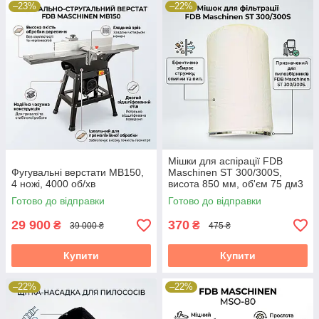
–23%
–22%
Мішки для аспірації FDB
Фугувальні верстати MB150,
Maschinen ST 300/300S,
4 ножі, 4000 об/хв
висота 850 мм, об'єм 75 дм3
Готово до відправки
Готово до відправки
29 900
370
₴
₴
39 000 ₴
475 ₴
Купити
Купити
–22%
–22%