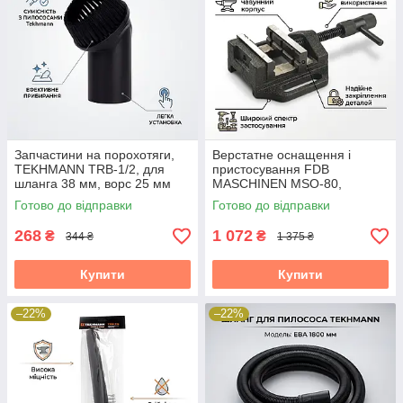
Запчастини на порохотяги,
Верстатне оснащення і
TEKHMANN TRB-1/2, для
пристосування FDB
шланга 38 мм, ворс 25 мм
MASCHINEN MSO-80,
розкриття 60 мм
Готово до відправки
Готово до відправки
268
1 072
₴
₴
344 ₴
1 375 ₴
Купити
Купити
–22%
–22%