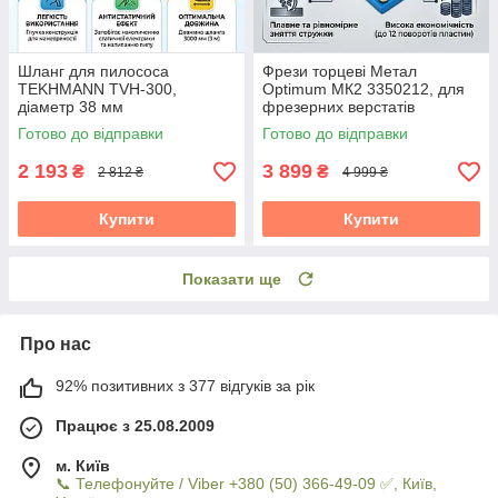
Шланг для пилососа
Фрези торцеві Метал
TEKHMANN TVH-300,
Optimum МК2 3350212, для
діаметр 38 мм
фрезерних верстатів
Готово до відправки
Готово до відправки
2 193
3 899
₴
₴
2 812 ₴
4 999 ₴
Купити
Купити
Показати ще
Про нас
92% позитивних з 377 відгуків за рік
Працює з 25.08.2009
м. Київ
📞 Телефонуйте / Viber +380 (50) 366-49-09 ✅, Київ,