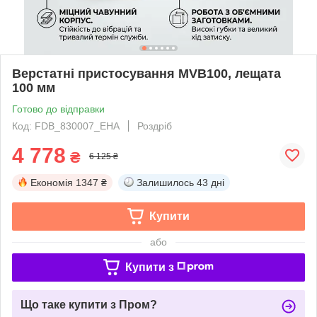
Верстатні пристосування MVB100, лещата
100 мм
Готово до відправки
Код: FDB_830007_EHA
Роздріб
4 778
₴
6 125 ₴
Економія
1347 ₴
Залишилось
43 дні
Купити
або
Купити з
Що таке купити з Пром?