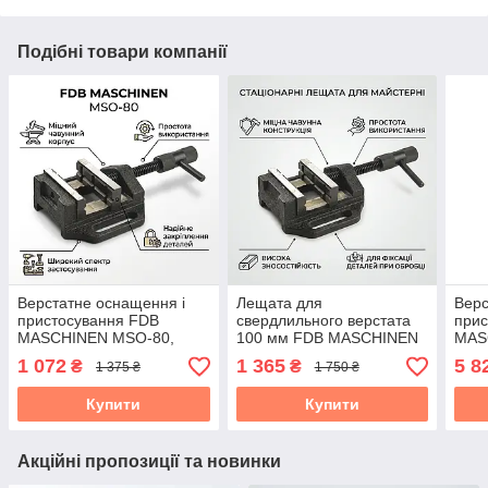
Подібні товари компанії
Верстатне оснащення і
Лещата для
Верс
пристосування FDB
свердлильного верстата
прис
MASCHINEN MSO-80,
100 мм FDB MASCHINEN
MAS
розкриття 60 мм
MSO-100, розкриття 95
губк
1 072
1 365
5 8
₴
₴
1 375 ₴
1 750 ₴
мм
Купити
Купити
Акційні пропозиції та новинки