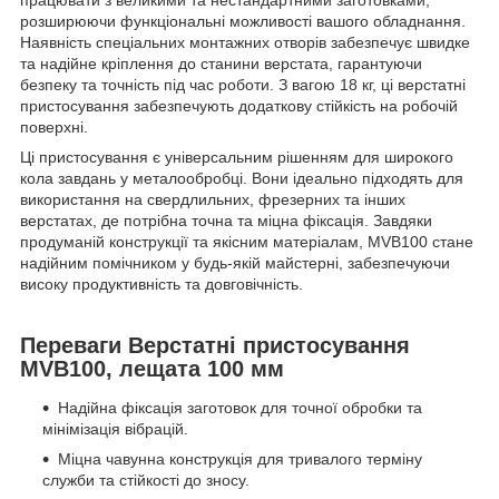
розширюючи функціональні можливості вашого обладнання.
Наявність спеціальних монтажних отворів забезпечує швидке
та надійне кріплення до станини верстата, гарантуючи
безпеку та точність під час роботи. З вагою 18 кг, ці верстатні
пристосування забезпечують додаткову стійкість на робочій
поверхні.
Ці пристосування є універсальним рішенням для широкого
кола завдань у металообробці. Вони ідеально підходять для
використання на свердлильних, фрезерних та інших
верстатах, де потрібна точна та міцна фіксація. Завдяки
продуманій конструкції та якісним матеріалам, MVB100 стане
надійним помічником у будь-якій майстерні, забезпечуючи
високу продуктивність та довговічність.
Переваги Верстатні пристосування
MVB100, лещата 100 мм
Надійна фіксація заготовок для точної обробки та
мінімізація вібрацій.
Міцна чавунна конструкція для тривалого терміну
служби та стійкості до зносу.