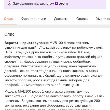
Замовлення під захистом
Опис
Характеристики
Доставка
Оплата
Умови п
Опис
Верстатні пристосування
MVB100 є високоякісним
рішенням для надійної фіксації заготовок на робочому столі.
Ці лещата, що відрізняються шириною губок 100 мм,
забезпечують точне та стабільне утримання деталей під час
свердління, фрезерування та інших металообробних
операцій. Виготовлені з міцного чавуну, вони гарантують
довговічність та стійкість до значних навантажень, а також
ефективно поглинають вібрації, що є критично важливим для
чистоти обробки, роблячи їх ідеальним вибором для
професійних майстерень та виробничих цехів.
Модель MVB100 розроблена з урахуванням зручності
використання, що дозволяє легко освоїти роботу з нею навіть
новачкам. Завдяки максимальному розкриттю губок до 200
мм, ці пристосування для фрезерних верстатів здатні
працювати з великими та нестандартними заготовками,