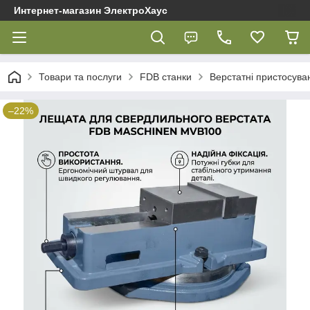
Интернет-магазин ЭлектроХаус
Товари та послуги
FDB cтанки
Верстатні пристосув
–22%