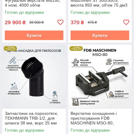
Фугувальні верстати MB150,
Maschinen ST 300/300S,
4 ножі, 4000 об/хв
висота 850 мм, об'єм 75 дм3
Готово до відправки
Готово до відправки
29 900
370
₴
₴
39 000 ₴
475 ₴
Купити
Купити
–22%
–22%
Запчастини на порохотяги,
Верстатне оснащення і
TEKHMANN TRB-1/2, для
пристосування FDB
шланга 38 мм, ворс 25 мм
MASCHINEN MSO-80,
розкриття 60 мм
Готово до відправки
Готово до відправки