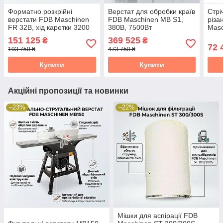
Форматно розкрійні
Верстат для обробки країв
Стрі
верстати FDB Maschinen
FDB Maschinen MB S1,
різа
FR 32B, хід каретки 3200
380В, 7500Вт
Masc
мм, потужність 4.75 кВт
180x
151 125
369 525
₴
₴
72 
193 750 ₴
473 750 ₴
Купити
Купити
Акційні пропозиції та новинки
–23%
–22%
Мішки для аспірації FDB