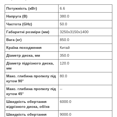
Потужність (кВт)
6.6
Напруга (В)
380.0
Частота (GHz)
50.0
Габаритні розміри (мм)
3250x3150x1400
Вага (кг)
850.0
Країна походження
Китай
Діаметр диска, мм
350.0
Діаметр підрізного диска,
120.0
мм
Макс. глибина пропилу під
80.0
кутом 90°
Макс. глибина пропилу під
--
кутом 45°
Швидкість обертання
6000.0
відрізного диска, об/хв
Швидкість обертання
9000.0