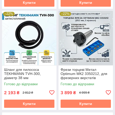
Купити
Купити
–22%
–22%
Шланг для пилососа
Фрези торцеві Метал
TEKHMANN TVH-300,
Optimum МК2 3350212, для
діаметр 38 мм
фрезерних верстатів
Готово до відправки
Готово до відправки
2 193
3 899
₴
₴
2 812 ₴
4 999 ₴
Купити
Купити