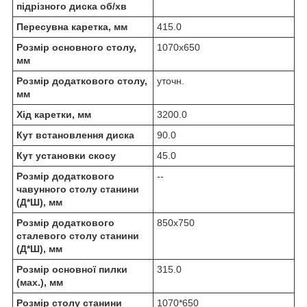
підрізного диска об/хв
Пересувна каретка, мм
415.0
Розмір основного столу,
1070x650
мм
Розмір додаткового столу,
уточн.
мм
Хід каретки, мм
3200.0
Кут встановлення диска
90.0
Кут установки скосу
45.0
Розмір додаткового
--
чавунного столу станини
(Д*Ш), мм
Розмір додаткового
850x750
сталевого столу станини
(Д*Ш), мм
Розмір основної пилки
315.0
(мах.), мм
Розмір столу станини
1070*650