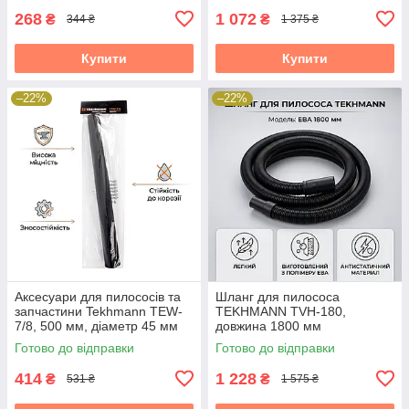
268
1 072
₴
₴
344 ₴
1 375 ₴
Купити
Купити
–22%
–22%
Аксесуари для пилососів та
Шланг для пилососа
запчастини Tekhmann TEW-
TEKHMANN TVH-180,
7/8, 500 мм, діаметр 45 мм
довжина 1800 мм
Готово до відправки
Готово до відправки
414
1 228
₴
₴
531 ₴
1 575 ₴