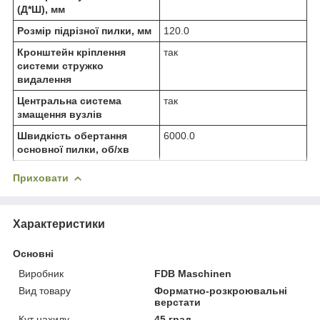
(Д*Ш), мм
Розмір підрізної пилки, мм
120.0
Кронштейн кріплення
так
системи стружко
видалення
Центральна система
так
змащення вузлів
Швидкість обертання
6000.0
основної пилки, об/хв
Приховати
Характеристики
Основні
Виробник
FDB Maschinen
Вид товару
Форматно-розкроювальні
верстати
Кут нахилу
45 град.