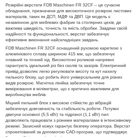
Розкрійні верстати FDB Maschinen FR 32CF – це сучасне
обладнання, призначене для високоточного розкрою листових
матеріалів, таких як ДСП, МДФ та ДВП. Ця модель є
незамінною для меблевих фабрик та столярних цехів, де
важлива швидкість, точність та якість обробки. Завдяки своїй
надійності та функціональності, верстат забезпечує
ефективне виконання найскладніших завдань.
FDB Maschinen FR 32CF оснащений рухомою кареткою з
алюмінієвого сплаву шириною 415 мм, що забезпечує
плавний та точний хід. Високоточні роликові напрямні
гарантують ідеальний різ без сколів та зазорів. Електричний
привід дозволяє легко регулювати висоту та кут нахилу
пильного блоку, що робить його універсальним для різних
видів розкрою. Магнітна лінійка забезпечує точне
вимірювання в міліметрах, що є критично важливим для
виробництва меблів.
Міцний пильний блок з високою стійкістю до вібрацій
забезпечує довговічність та стабільність роботи. Потужні
двигуни основної (5,5 кВт) та підрізної (1,1 кВт) пил
дозволяють працювати з різними матеріалами в інтенсивному
режимі. Захисний кожух гарантує безпеку оператора. Верстат
спроектований за допомогою CAD-програм, що підтверджує