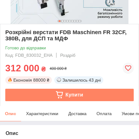
Розкрійні верстати FDB Maschinen FR 32CF,
380В, для ДСП та МДФ
Готово до відправки
Код: FDB_830032_EHA
Роздріб
312 000
₴
400 000 ₴
Економія
88000 ₴
Залишилось
43 дні
Купити
Опис
Характеристики
Доставка
Оплата
Умови п
Опис