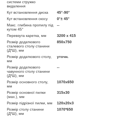
системи стружко
видалення
Кут встановлення диска
45°-90°
Кут встановлення скосу
0°± 45°
Макс. глибина пропилу під
--
кутом 45°
Перевзута каретка, мм
3200 х 415
Розмір додаткового
850x750
сталевого столу станини
(Д*Ш), мм
Розмір додаткового столу,
уточн.
мм
Розмір додаткового
--
чавунного столу станини
(Д*Ш), мм
Розмір основного столу,
1070x650
мм
Розмір основної пилки
315x30
(мах.), мм
Розмір підрізної пилки, мм
120х20х3
Розмір столу станини
1070*650
(Д*Ш), мм