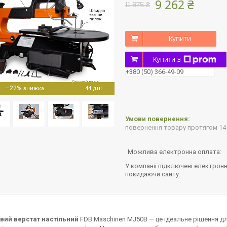
9 262 ₴
11 875 ₴
Купити
Купити з
+380 (50) 366-49-09
–22%
44 дні
повернення товару протягом 14
У компанії підключені електронн
покидаючи сайту.
вий верстат настільний
FDB Maschinen MJ50B — це ідеальне рішення дл