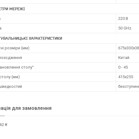
ЕТРИ МЕРЕЖІ
а
220 В
а
50 GHz
ТУВАЛЬНИЦЬКІ ХАРАКТЕРИСТИКИ
ні розміри (мм)
675х330х3
 походження
Китай
тановлення столу°
0 - 45
столу (мм)
415х255
швидкостей
безступен
ація для замовлення
62 ₴