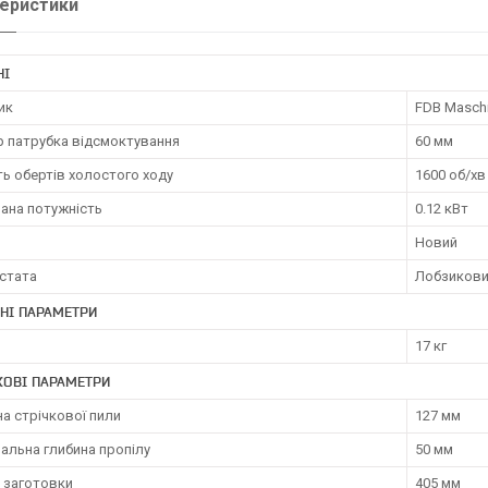
еристики
НІ
ик
FDB Masch
р патрубка відсмоктування
60 мм
ть обертів холостого ходу
1600 об/хв
ана потужність
0.12 кВт
Новий
рстата
Лобзиков
НІ ПАРАМЕТРИ
17 кг
КОВІ ПАРАМЕТРИ
а стрічкової пили
127 мм
альна глибина пропілу
50 мм
 заготовки
405 мм