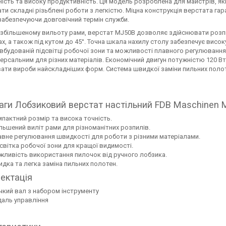
ість та високу продуктивність. Ця модель розроблена для майстрів, які
ти складні різьблені роботи з легкістю. Міцна конструкція верстата гара
забезпечуючи довговічний термін служби.
 збільшеному вильоту рами, верстат MJ50B дозволяє здійснювати роз
х, а також під кутом до 45°. Точна шкала нахилу столу забезпечує вис
вбудованій підсвітці робочої зони та можливості плавного регулювання 
версальним для різних матеріалів. Економічний двигун потужністю 120 
ати вироби найскладніших форм. Система швидкої заміни пильних поло
аги Лобзиковий верстат настільний FDB Maschinen 
пактний розмір та висока точність.
льшений виліт рами для різноманітних розпилів.
вне регулювання швидкості для роботи з різними матеріалами.
світка робочої зони для кращої видимості.
ливість використання пилочок від ручного лобзика.
дка та легка заміна пильних полотен.
ектація
чкий вал з набором інструменту
аль управління