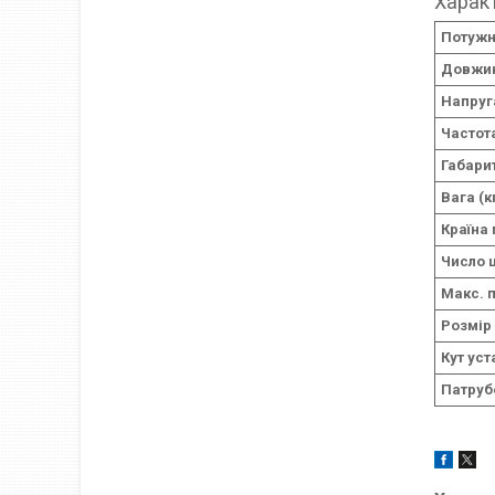
Харак
Потужні
Довжин
Напруга
Частота
Габарит
Вага (к
Країна
Число 
Макс. п
Розмір 
Кут уст
Патруб