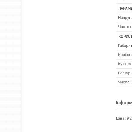
ПАРАМ
Напруг
Частот
КОРИС
Габарит
Країна
Кут вс
Розмір 
Число 
Інформ
Ціна:
9 2