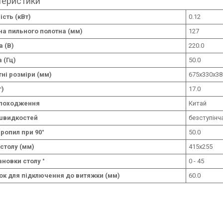
теристики
сть (кВт)
0.12
а пильного полотна (мм)
127
 (В)
220.0
 (Гц)
50.0
ні розміри (мм)
675х330х38
г)
17.0
 походження
Китай
швидкостей
безступінч
ропил при 90°
50.0
столу (мм)
415х255
ановки столу °
0 - 45
ок для підключення до витяжки (мм)
60.0