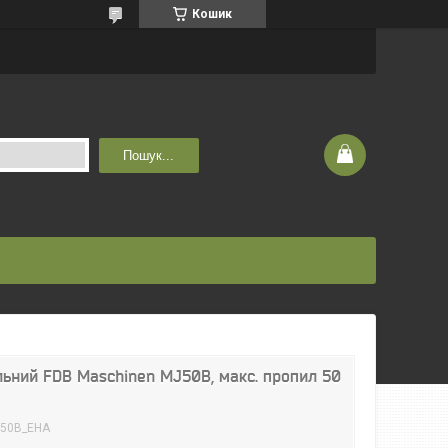
Кошик
Пошук...
льний FDB Maschinen MJ50B, макс. пропил 50
50B_EHA