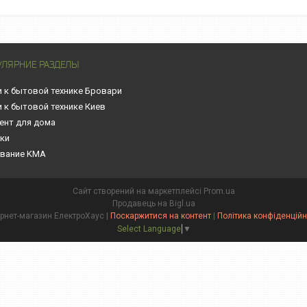
УЛЯРНИЕ РАЗДЕЛЫ
и к бытовой технике Бровари
и к бытовой технике Киев
ент для дома
нки
вание KMA
Сайт створений на маркетплейсі
Prom.ua
Продавець на Bigl.ua
Інтернет-магазин ЕлектроХаус |
Поскаржитися на контент
|
Політика конфіденційн
Select Language
▼