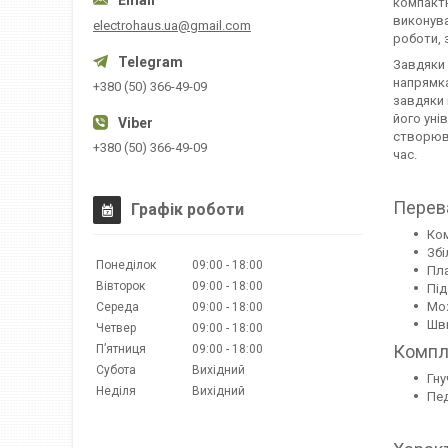
компактн
виконува
electrohaus.ua@gmail.com
роботи, 
Завдяки
напрямка
+380 (50) 366-49-09
завдяки 
його уні
створюв
+380 (50) 366-49-09
час.
Перев
Графік роботи
Ком
Збі
Понеділок
09:00
18:00
Пла
Вівторок
09:00
18:00
Під
Мож
Середа
09:00
18:00
Шви
Четвер
09:00
18:00
Компл
Пʼятниця
09:00
18:00
Субота
Вихідний
Гну
Неділя
Вихідний
Пед