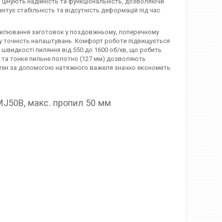
 цінують надійність та функціональність, дозволяючи
нтує стабільність та відсутність деформацій під час
пилювання заготовок у поздовжньому, поперечному
оку точність налаштувань. Комфорт роботи підвищується
швидкості пиляння від 550 до 1600 об/хв, що робить
Вт та тонке пильне полотно (127 мм) дозволяють
тен за допомогою натяжного важеля значно економить
MJ50B, макс. пропил 50 мм