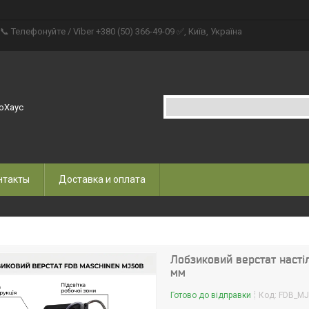
📞 Телефонуйте / Viber +380 (50) 366-49-09 ✅, Київ, Україна
оХаус
нтакты
Доставка и оплата
Лобзиковий верстат насті
мм
Готово до відправки
Код:
FDB_MJ