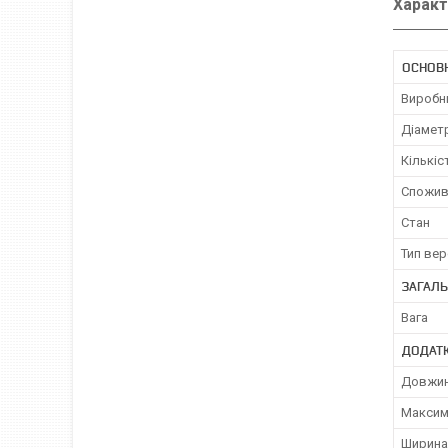
Характ
ОСНОВ
Виробн
Діамет
Кількіс
Спожив
Стан
Тип ве
ЗАГАЛЬ
Вага
ДОДАТ
Довжин
Максим
Ширина